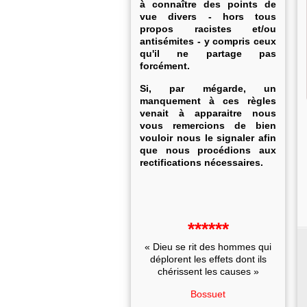
à connaître des points de
vue divers - hors tous
propos racistes et/ou
antisémites - y compris ceux
qu'il ne partage pas
forcément.
Si, par mégarde, un
manquement à ces règles
venait à apparaitre nous
vous remercions de bien
vouloir nous le signaler afin
que nous procédions aux
rectifications nécessaires.
******
« Dieu se rit des hommes qui
déplorent les effets dont ils
chérissent les causes »
Bossuet