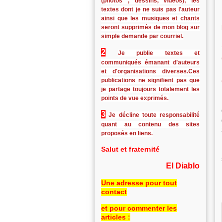
(photos , dessins, vidéos), les
textes dont je ne suis pas l'auteur
ainsi que les musiques et chants
seront supprimés de mon blog sur
simple demande par courriel.
2
Je publie textes et
communiqués émanant d'auteurs
et d'organisations diverses.Ces
publications ne signifient pas que
je partage toujours totalement les
points de vue exprimés.
3
Je décline toute responsabilité
quant au contenu des sites
proposés en liens.
Salut et fraternité
El Diablo
Une adresse pour tout
contact
et pour commenter les
articles :