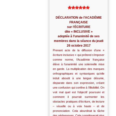
******
DÉCLARATION de l’ACADÉMIE
FRANÇAISE
sur l'ÉCRITURE
dite « INCLUSIVE »
adoptée à l’unanimité de ses
membres dans la séance du jeudi
26 octobre 2017
Prenant acte de la diffusion d’une «
écriture inclusive » qui prétend s’imposer
comme norme, l’Académie française
élève à l’unanimité une solennelle mise
en garde. La multiplication des marques
orthographiques et syntaxiques qu’elle
induit aboutit à une langue désunie,
disparate dans son expression, créant
une confusion qui confine à l’illisibilité. On
voit mal quel est l’objectif poursuivi et
comment il pourrait surmonter les
obstacles pratiques d’écriture, de lecture
– visuelle ou à voix haute – et de
prononciation. Cela alourdirait la tâche
des pédagogues. Cela compliquerait plus