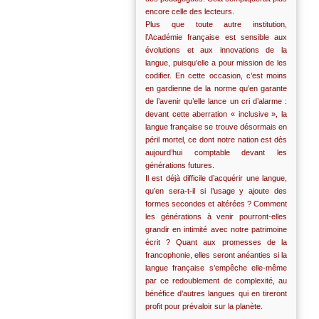
encore celle des lecteurs.
Plus que toute autre institution,
l’Académie française est sensible aux
évolutions et aux innovations de la
langue, puisqu’elle a pour mission de les
codifier. En cette occasion, c’est moins
en gardienne de la norme qu’en garante
de l’avenir qu’elle lance un cri d’alarme :
devant cette aberration « inclusive », la
langue française se trouve désormais en
péril mortel, ce dont notre nation est dès
aujourd’hui comptable devant les
générations futures.
Il est déjà difficile d’acquérir une langue,
qu’en sera-t-il si l’usage y ajoute des
formes secondes et altérées ? Comment
les générations à venir pourront-elles
grandir en intimité avec notre patrimoine
écrit ? Quant aux promesses de la
francophonie, elles seront anéanties si la
langue française s’empêche elle-même
par ce redoublement de complexité, au
bénéfice d’autres langues qui en tireront
profit pour prévaloir sur la planète.