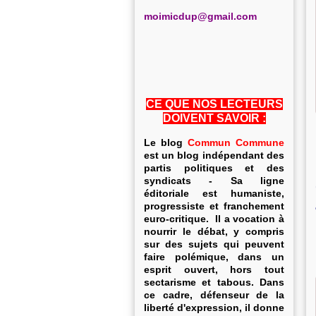
m
oimicdup@gmail.com
CE QUE NOS LECTEURS
DOIVENT SAVOIR :
Le blog
Commun Commune
est un blog indépendant des
partis politiques et des
syndicats - Sa ligne
éditoriale est humaniste,
progressiste et franchement
euro-critique. Il a vocation à
nourrir le débat, y compris
sur des sujets qui peuvent
faire polémique, dans un
esprit ouvert, hors tout
sectarisme et tabous. Dans
ce cadre, défenseur de la
liberté d'expression, il donne