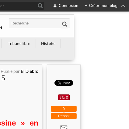
Connexion
+
Créer mon blog
et
Tribune libre
Histoire
Publié par
El Diablo
 5
0
Repost
ssine » en