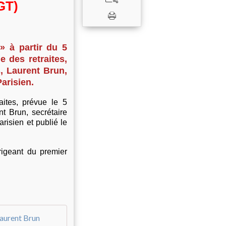
GT)
» à partir du 5
e des retraites,
, Laurent Brun,
arisien.
aites, prévue le 5
t Brun, secrétaire
isien et publié le
rigeant du premier
"une grève reconductible se dessine" e