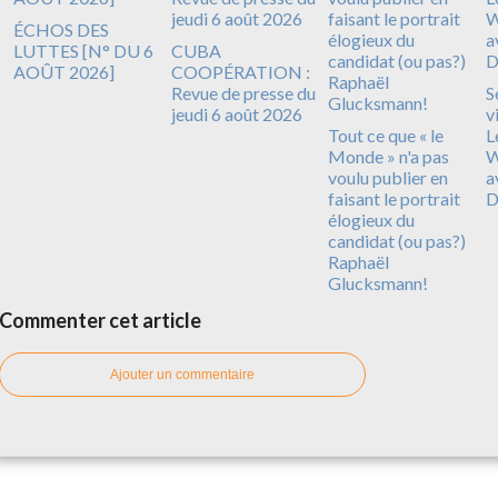
ÉCHOS DES
LUTTES [N° DU 6
CUBA
AOÛT 2026]
COOPÉRATION :
Revue de presse du
S
jeudi 6 août 2026
v
Tout ce que « le
L
Monde » n'a pas
W
voulu publier en
a
faisant le portrait
D
élogieux du
candidat (ou pas?)
Raphaël
Glucksmann!
Commenter cet article
Ajouter un commentaire