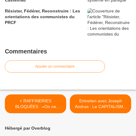
Castelnau
Résister, Fédérer, Reconstruire : Les
orientations des communistes du
PRCF
Commentaires
Ajouter un commentaire
< RAFFINERIES
Entretien avec Joseph
BLOQUÉES : «On ne
Andras : Le CAPITALISME
cherche pas à améliorer le
ne rendra pas les clés
projet de loi, on le refuse»
gentiment >
Hébergé par Overblog