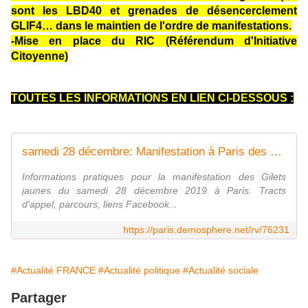
sont les LBD40 et grenades de désencerclement
GLIF4… dans le maintien de l'ordre de manifestations.
-Mise en place du RIC (Référendum d'Initiative
Citoyenne)
TOUTES LES INFORMATIONS EN LIEN CI-DESSOUS :
samedi 28 décembre: Manifestation à Paris des Gilets jaunes
Informations pratiques pour la manifestation des Gilets
jaunes du samedi 28 décembre 2019 à Paris. Tracts
d'appel, parcours, liens Facebook...
https://paris.demosphere.net/rv/76231
#Actualité FRANCE
#Actualité politique
#Actualité sociale
Partager