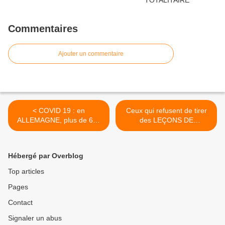
Commentaires
Ajouter un commentaire
< COVID 19 : en
Ceux qui refusent de tirer
ALLEMAGNE, plus de 600
des LEÇONS DE
000 personnes
L’HISTOIRE seront
RECONFINÉES après la
condamnés à la répéter >
découverte d'un foyer dans
Hébergé par Overblog
un abattoir
Top articles
Pages
Contact
Signaler un abus