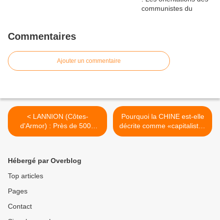
Commentaires
Ajouter un commentaire
< LANNION (Côtes-
Pourquoi la CHINE est-elle
d'Armor) : Près de 5000
décrite comme «capitaliste»
manifestants contre le plan
par la propagande
social annoncé par NOKIA
occidentale ? >
Hébergé par Overblog
Top articles
Pages
Contact