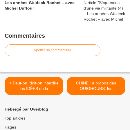
Les années Waldeck Rochet – avec
Michel Duffour
Commentaires
Ajouter un commentaire
< Peut-on, doit-on interdire
CHINE : à propos des
les IDÉES de la
OUIGHOURS, les
bourgeoisie? (réponse à
CONTREVÉRITÉS des
deux articles publiés sur
médias capitalistes >
Réveil communiste)
Hébergé par Overblog
Top articles
Pages