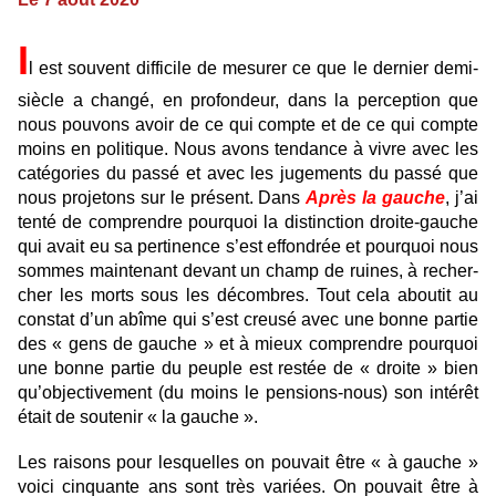
I
l est sou­vent dif­fi­cile de mesu­rer ce que le der­nier demi-
siècle a changé, en pro­fon­deur, dans la per­cep­tion que
nous pou­vons avoir de ce qui compte et de ce qui compte
moins en poli­ti­que. Nous avons ten­dance à vivre avec les
caté­go­ries du passé et avec les juge­ments du passé que
nous pro­je­tons sur le pré­sent. Dans
Après la gauche
, j’ai
tenté de com­pren­dre pour­quoi la dis­tinc­tion droite-gauche
qui avait eu sa per­ti­nence s’est effon­drée et pour­quoi nous
sommes main­te­nant devant un champ de ruines, à recher­
cher les morts sous les décom­bres. Tout cela abou­tit au
cons­tat d’un abîme qui s’est creusé avec une bonne partie
des « gens de gauche » et à mieux com­pren­dre pour­quoi
une bonne partie du peuple est restée de « droite » bien
qu’objec­ti­ve­ment (du moins le pen­sions-nous) son inté­rêt
était de sou­te­nir « la gauche ».
Les rai­sons pour les­quel­les on pou­vait être « à gauche »
voici cin­quante ans sont très variées. On pou­vait être à