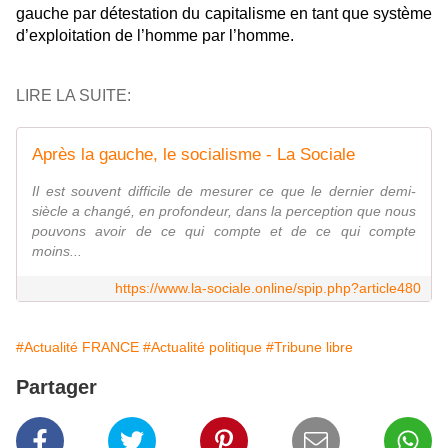
gauche par détes­ta­tion du capi­ta­lisme en tant que sys­tème
d’exploi­ta­tion de l’homme par l’homme.
LIRE LA SUITE:
Après la gauche, le socialisme - La Sociale
Il est sou­vent dif­fi­cile de mesu­rer ce que le der­nier demi-
siècle a changé, en pro­fon­deur, dans la per­cep­tion que nous
pou­vons avoir de ce qui compte et de ce qui compte
moins...
https://www.la-sociale.online/spip.php?article480
#Actualité FRANCE
#Actualité politique
#Tribune libre
Partager