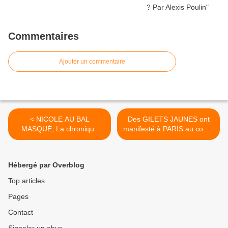
Commentaires
Ajouter un commentaire
< NICOLE AU BAL
Des GILETS JAUNES ont
MASQUÉ, La chronique
manifesté à PARIS au coeur
politique parisienne (et
de l'été…Vers une forte
nationale) de Nicole Linhart
mobilisation le 12
SEPTEMBRE ? >
Hébergé par Overblog
Top articles
Pages
Contact