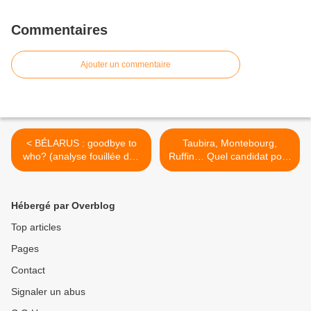
Commentaires
Ajouter un commentaire
< BÉLARUS : goodbye to
Taubira, Montebourg,
who? (analyse fouillée des
Ruffin… Quel candidat pour
tireurs de ficelle de
la GAUCHE en 2022 ? -
l'opposition biélorusse)
Une tribune libre de
Thomas Guénolé >
Hébergé par Overblog
Top articles
Pages
Contact
Signaler un abus