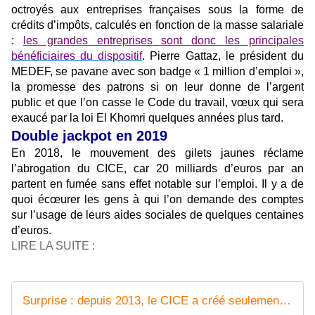
octroyés aux entreprises françaises sous la forme de
crédits d’impôts, calculés en fonction de la masse salariale
:
les grandes entreprises sont donc les principales
bénéficiaires du dispositif
. Pierre Gattaz, le président du
MEDEF, se pavane avec son badge « 1 million d’emploi »,
la promesse des patrons si on leur donne de l’argent
public et que l’on casse le Code du travail, vœux qui sera
exaucé par la loi El Khomri quelques années plus tard.
Double jackpot en 2019
En 2018, le mouvement des gilets jaunes réclame
l’abrogation du CICE, car 20 milliards d’euros par an
partent en fumée sans effet notable sur l’emploi. Il y a de
quoi écœurer les gens à qui l’on demande des comptes
sur l’usage de leurs aides sociales de quelques centaines
d’euros.
LIRE LA SUITE :
Surprise : depuis 2013, le CICE a créé seulement 100 000 emplois... qui ont chacun coûté 900 000 euros au contribuable - FRUSTRATION