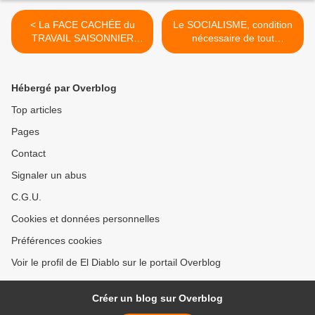
< La FACE CACHÉE du
Le SOCIALISME, condition
TRAVAIL SAISONNIER
nécessaire de tout
dans le SECTEUR
programme à vocation
AGRICOLE
ÉCOLOGIQUE (contribution
au débat sur la défense du
Hébergé par Overblog
climat) >
Top articles
Pages
Contact
Signaler un abus
C.G.U.
Cookies et données personnelles
Préférences cookies
Voir le profil de El Diablo sur le portail Overblog
Créer un blog sur Overblog