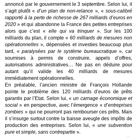
annoncé par le gouvernement le 3 septembre. Selon lui, il
s’agit plutôt «
d’un plan de non-relance
», «
sous-calibré
rapporté à la perte de richesse de 267 milliards d’euros en
2020
» et qui abandonne la France des petites entreprises
alors que c’est «
elle qui va trinquer
». Sur les 100
milliards du plan, il compte «
60 milliards de mesures non
opérationnelles
», dépensées et investies beaucoup plus
tard, «
paralysées par le système bureaucratique
», car
soumises à permis de construire, appels d’offres,
autorisations administratives… Ne pas en déduire pour
autant qu’il valide les 40 milliards de mesures
immédiatement opérationnelles.
En préalable, l’ancien ministre de François Hollande
pointe le problème des 120 milliards d’euros de prêts
garantis par l’Etat. Selon lui, «
un carnage économique et
social
» en perspective, avec l’émergence «
d’entreprises
zombies
» qui ne pourront pas rembourser ces prêts. Mais
il s’insurge surtout contre la baisse aveugle des impôts de
production des entreprises. Selon lui, «
une subvention
pure et simple, sans contrepartie
».