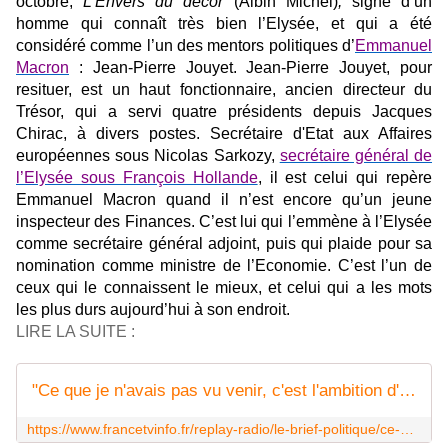
octobre,
L'Envers du décor
(Albin Michel)
,
signé d’un
homme qui connaît très bien l’Elysée, et qui a été
considéré comme l’un des mentors politiques d’
Emmanuel
Macron
: Jean-Pierre Jouyet. Jean-Pierre Jouyet, pour
resituer, est un haut fonctionnaire, ancien directeur du
Trésor, qui a servi quatre présidents depuis Jacques
Chirac, à divers postes. Secrétaire d'Etat aux Affaires
européennes sous Nicolas Sarkozy,
secrétaire général de
l’Elysée sous François Hollande
, il est celui qui repère
Emmanuel Macron quand il n’est encore qu’un jeune
inspecteur des Finances. C’est lui qui l’emmène à l’Elysée
comme secrétaire général adjoint, puis qui plaide pour sa
nomination comme ministre de l’Economie. C’est l’un de
ceux qui le connaissent le mieux, et celui qui a les mots
les plus durs aujourd’hui à son endroit.
LIRE LA SUITE :
"Ce que je n'avais pas vu venir, c'est l'ambition d'Emmanuel" : Jean-Pierre Jouyet raconte dans un livre l'ascension de Macron vers l'Elysée
https://www.francetvinfo.fr/replay-radio/le-brief-politique/ce-que-je-n-avais-pas-vu-venir-c-est-l-ambition-d-emmanuel-jean-pierre-jouyet-raconte-dans-un-livre-l-ascension-de-macron-vers-l-elysee_4116199.html