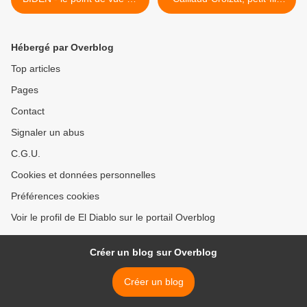
Jean BRICMONT
d’Ambroise Croizat lors de
la pose d’une plaque
d’Ambroise CROIZAT place
Hébergé par Overblog
de la Liberté à Saint-
Étienne le 2 octobre 2020 >
Top articles
Pages
Contact
Signaler un abus
C.G.U.
Cookies et données personnelles
Préférences cookies
Voir le profil de El Diablo sur le portail Overblog
Créer un blog sur Overblog
Créer un blog