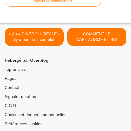
Ajouter un commentaire
< Au « DÎNER DU SIÈCLE »
COMMENT LE
il n’y a pas de « complot »,
CAPITALISME ET BIG
seulement du séparatisme
PHARMA TUENT >
de classe entre hommes
blancs et bourgeois
Hébergé par Overblog
Top articles
Pages
Contact
Signaler un abus
C.G.U.
Cookies et données personnelles
Préférences cookies