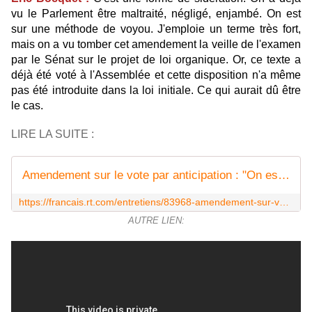
vu le Parlement être maltraité, négligé, enjambé. On est
sur une méthode de voyou. J'emploie un terme très fort,
mais on a vu tomber cet amendement la veille de l'examen
par le Sénat sur le projet de loi organique. Or, ce texte a
déjà été voté à l'Assemblée et cette disposition n'a même
pas été introduite dans la loi initiale. Ce qui aurait dû être
le cas.
LIRE LA SUITE :
Amendement sur le vote par anticipation : "On est sur une méthode de voyou" (ENTRETIEN)
https://francais.rt.com/entretiens/83968-amendement-sur-vote-par-anticipation-on-est-methode-voyou
AUTRE LIEN: