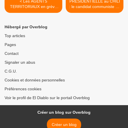
< Les AGENTS
PRÉSIDENTIELLE au CHILI
TERRITORIAUX en grève
: le candidat communiste en
et en manifestation pour
tête dans les sondages >
SAUVER leurs
CONQUÊTES SOCIALES
Hébergé par Overblog
Top articles
Pages
Contact
Signaler un abus
C.G.U.
Cookies et données personnelles
Préférences cookies
Voir le profil de El Diablo sur le portail Overblog
Créer un blog sur Overblog
Créer un blog