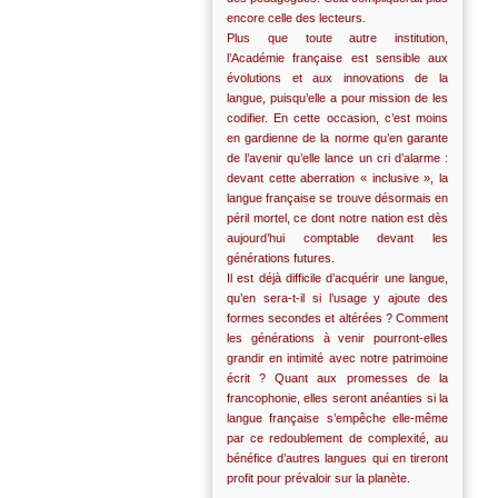
encore celle des lecteurs.
Plus que toute autre institution,
l’Académie française est sensible aux
évolutions et aux innovations de la
langue, puisqu’elle a pour mission de les
codifier. En cette occasion, c’est moins
en gardienne de la norme qu’en garante
de l’avenir qu’elle lance un cri d’alarme :
devant cette aberration « inclusive », la
langue française se trouve désormais en
péril mortel, ce dont notre nation est dès
aujourd’hui comptable devant les
générations futures.
Il est déjà difficile d’acquérir une langue,
qu’en sera-t-il si l’usage y ajoute des
formes secondes et altérées ? Comment
les générations à venir pourront-elles
grandir en intimité avec notre patrimoine
écrit ? Quant aux promesses de la
francophonie, elles seront anéanties si la
langue française s’empêche elle-même
par ce redoublement de complexité, au
bénéfice d’autres langues qui en tireront
profit pour prévaloir sur la planète.