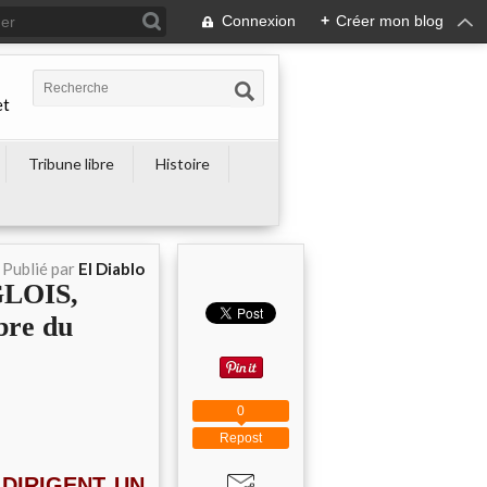
Connexion
+
Créer mon blog
et
Tribune libre
Histoire
Publié par
El Diablo
GLOIS,
bre du
0
Repost
 DIRIGENT UN