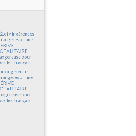
oi « ingérences
trangères » : une
ÉRIVE
OTALITAIRE
angereuse pour
ous les Français