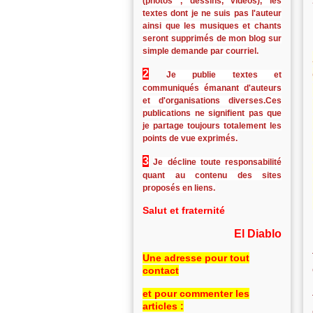
(photos , dessins, vidéos), les
textes dont je ne suis pas l'auteur
ainsi que les musiques et chants
seront supprimés de mon blog sur
simple demande par courriel.
2
Je publie textes et
communiqués émanant d'auteurs
et d'organisations diverses.Ces
publications ne signifient pas que
je partage toujours totalement les
points de vue exprimés.
3
Je décline toute responsabilité
quant au contenu des sites
proposés en liens.
Salut et fraternité
El Diablo
Une adresse pour tout
contact
et pour commenter les
articles :