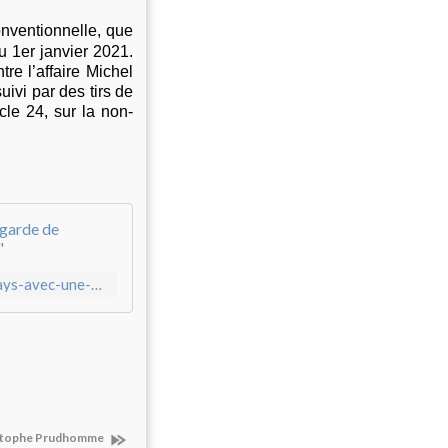
onventionnelle, que
du 1er janvier 2021.
re l’affaire Michel
uivi par des tirs de
cle 24, sur la non-
Alexandre Langlois : " Il y a ceux qui dir
https://lvsl.fr/alexandre-langlois-il-y-a-ceux-qui-dirigent-un-pays-avec-une-garde-de-citoyens-et-ceux-qui-dirigent-avec-une-garde-contre-les-citoyens/
ristophe Prudhomme