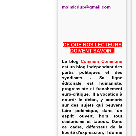
m
oimicdup@gmail.com
CE QUE NOS LECTEURS
DOIVENT SAVOIR :
Le blog
Commun Commune
est un blog indépendant des
partis politiques et des
syndicats - Sa ligne
éditoriale est humaniste,
progressiste et franchement
euro-critique. Il a vocation à
nourrir le débat, y compris
sur des sujets qui peuvent
faire polémique, dans un
esprit ouvert, hors tout
sectarisme et tabous. Dans
ce cadre, défenseur de la
liberté d'expression, il donne