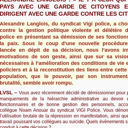
PAYS AVEC UNE GARDE DE CITOYENS E
DIRIGENT AVEC UNE GARDE CONTRE LES CI
Alexandre Langlois, du syndicat Vigi police, a cho
contre la gestion politique violente et délétère d
police en présentant sa démission de ses fonction
la paix. Sous le coup d’une nouvelle procédure 
lancée en dépit de sa décision, nous l’avons in
motivations de son geste, ainsi que sur sa visi
nécessaires à l’amélioration des conditions de vie e
policiers et à la reconstitution des liens entre cette 
population, que le pouvoir, par son instrumenta
brutalité, semble avoir rompu.
LVSL –
Vous avez récemment décidé de démissionner pour pr
manquements de la hiérarchie administrative au devoir 
fonctionnaires et de bonne gestion des personnels, acc
collègue Noam Anouar du syndicat VIGI Police. Vous dénon
l’utilisation brutale de la répression en manifestation, ainsi q
travail poussant vos collègues au suicide. Quels évènements s
conduit à cette décision ?