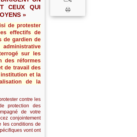
T CEUX QUI
TOYENS »
isi de protester
es effectifs de
s de gardien de
administrative
terrogé sur les
on des réformes
t de travail des
institution et la
lisation de la
otester contre les
de protection des
ompagné de votre
cez conjointement
ue les conditions de
pécifiques vont ont