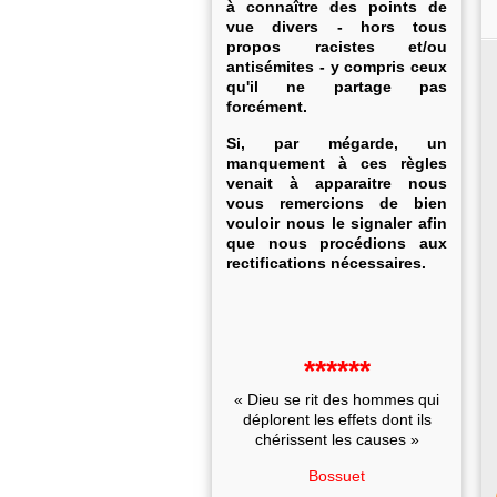
à connaître des points de
vue divers - hors tous
propos racistes et/ou
antisémites - y compris ceux
qu'il ne partage pas
forcément.
Si, par mégarde, un
manquement à ces règles
venait à apparaitre nous
vous remercions de bien
vouloir nous le signaler afin
que nous procédions aux
rectifications nécessaires.
******
« Dieu se rit des hommes qui
déplorent les effets dont ils
chérissent les causes »
Bossuet