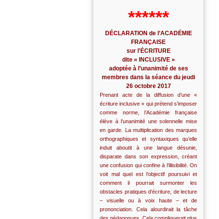
******
DÉCLARATION de l’ACADÉMIE
FRANÇAISE
sur l'ÉCRITURE
dite « INCLUSIVE »
adoptée à l’unanimité de ses
membres dans la séance du jeudi
26 octobre 2017
Prenant acte de la diffusion d’une «
écriture inclusive » qui prétend s’imposer
comme norme, l’Académie française
élève à l’unanimité une solennelle mise
en garde. La multiplication des marques
orthographiques et syntaxiques qu’elle
induit aboutit à une langue désunie,
disparate dans son expression, créant
une confusion qui confine à l’illisibilité. On
voit mal quel est l’objectif poursuivi et
comment il pourrait surmonter les
obstacles pratiques d’écriture, de lecture
– visuelle ou à voix haute – et de
prononciation. Cela alourdirait la tâche
des pédagogues. Cela compliquerait plus