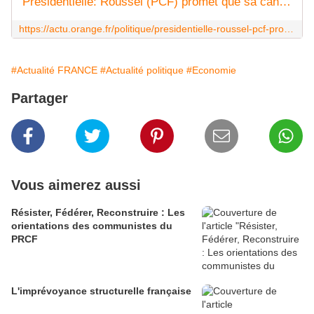
Présidentielle: Roussel (PCF) promet que sa candidature n'affaiblira pas la gauche
https://actu.orange.fr/politique/presidentielle-roussel-pcf-promet-que-sa-candidature-n-affaiblira-pas-la-gauche-CNT000001DHPaO.html
#Actualité FRANCE
#Actualité politique
#Economie
Partager
Vous aimerez aussi
Résister, Fédérer, Reconstruire : Les
orientations des communistes du
PRCF
L'imprévoyance structurelle française