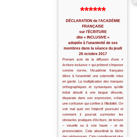
******
DÉCLARATION de l’ACADÉMIE
FRANÇAISE
sur l'ÉCRITURE
dite « INCLUSIVE »
adoptée à l’unanimité de ses
membres dans la séance du jeudi
26 octobre 2017
Prenant acte de la diffusion d’une «
écriture inclusive » qui prétend s’imposer
comme norme, l’Académie française
élève à l’unanimité une solennelle mise
en garde. La multiplication des marques
orthographiques et syntaxiques qu’elle
induit aboutit à une langue désunie,
disparate dans son expression, créant
une confusion qui confine à l’illisibilité. On
voit mal quel est l’objectif poursuivi et
comment il pourrait surmonter les
obstacles pratiques d’écriture, de lecture
– visuelle ou à voix haute – et de
prononciation. Cela alourdirait la tâche
des pédagogues. Cela compliquerait plus