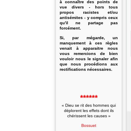
à connaître des points de
vue divers - hors tous
propos racistes et/ou
antisémites - y compris ceux
qu'il ne partage pas
forcément.
Si, par mégarde, un
manquement à ces règles
venait à apparaitre nous
vous remercions de bien
vouloir nous le signaler afin
que nous procédions aux
rectifications nécessaires.
******
« Dieu se rit des hommes qui
déplorent les effets dont ils
chérissent les causes »
Bossuet