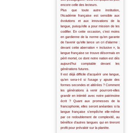
encore celle des lecteurs.
Plus que toute autre institution,
l’Académie française est sensible aux
évolutions et aux innovations de la
langue, puisqu’elle a pour mission de les
codifier. En cette occasion, c’est moins
en gardienne de la norme qu’en garante
de l’avenir qu’elle lance un cri d’alarme :
devant cette aberration « inclusive », la
langue française se trouve désormais en
péril mortel, ce dont notre nation est dès
aujourd’hui comptable devant les
générations futures.
Il est déjà difficile d’acquérir une langue,
qu’en sera-t-il si l’usage y ajoute des
formes secondes et altérées ? Comment
les générations à venir pourront-elles
grandir en intimité avec notre patrimoine
écrit ? Quant aux promesses de la
francophonie, elles seront anéanties si la
langue française s’empêche elle-même
par ce redoublement de complexité, au
bénéfice d’autres langues qui en tireront
profit pour prévaloir sur la planète.