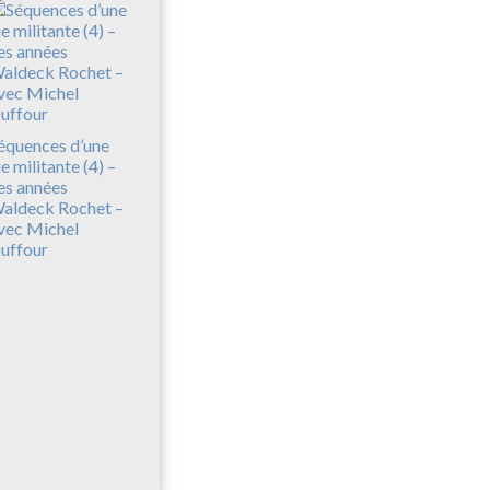
équences d’une
ie militante (4) –
es années
aldeck Rochet –
vec Michel
uffour