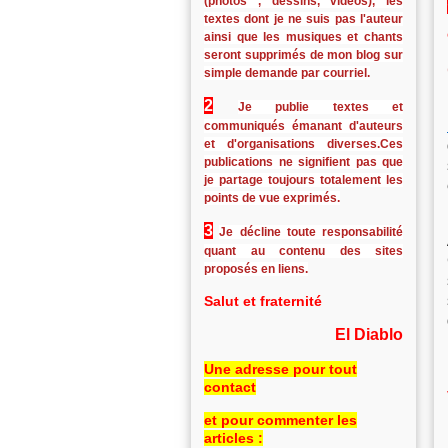
(photos , dessins, vidéos), les
textes dont je ne suis pas l'auteur
ainsi que les musiques et chants
seront supprimés de mon blog sur
simple demande par courriel.
2
Je publie textes et
communiqués émanant d'auteurs
et d'organisations diverses.Ces
publications ne signifient pas que
je partage toujours totalement les
points de vue exprimés.
3
Je décline toute responsabilité
quant au contenu des sites
proposés en liens.
Salut et fraternité
El Diablo
Une adresse pour tout
contact
et pour commenter les
articles :