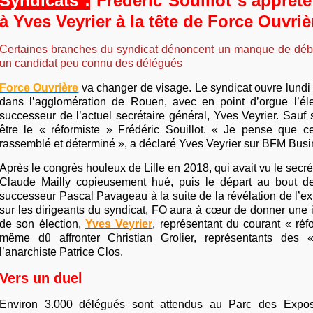
Syndicats :
Frédéric Souillot s’apprêt
à Yves Veyrier à la tête de Force Ouvriè
Certaines branches du syndicat dénoncent un manque de déb
un candidat peu connu des délégués
Force Ouvrière
va changer de visage. Le syndicat ouvre lund
dans l’agglomération de Rouen, avec en point d’orgue l’él
successeur de l’actuel secrétaire général, Yves Veyrier. Sauf s
être le « réformiste » Frédéric Souillot. « Je pense que 
rassemblé et déterminé », a déclaré Yves Veyrier sur BFM Busi
Après le congrès houleux de Lille en 2018, qui avait vu le secré
Claude Mailly copieusement hué, puis le départ au bout d
successeur Pascal Pavageau à la suite de la révélation de l’exi
sur les dirigeants du syndicat, FO aura à cœur de donner une 
de son élection,
Yves Veyrier
, représentant du courant « réfo
même dû affronter Christian Grolier, représentants des « 
l’anarchiste Patrice Clos.
Vers un duel
Environ 3.000 délégués sont attendus au Parc des Expo