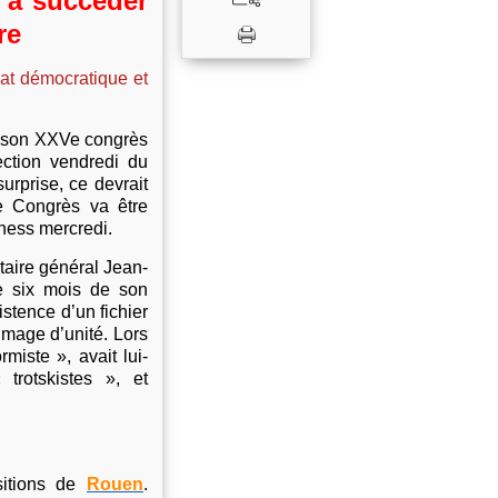
e à succéder
re
at démocratique et
i son XXVe congrès
ection vendredi du
urprise, ce devrait
ce Congrès va être
ness mercredi.
taire général Jean-
e six mois de son
stence d’un fichier
image d’unité. Lors
rmiste », avait lui-
trotskistes », et
sitions de
Rouen
.