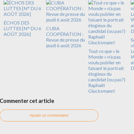
ÉCHOS DES
LUTTES [N° DU 6
CUBA
AOÛT 2026]
COOPÉRATION :
Revue de presse du
S
jeudi 6 août 2026
v
Tout ce que « le
L
Monde » n'a pas
W
voulu publier en
a
faisant le portrait
D
élogieux du
candidat (ou pas?)
Raphaël
Glucksmann!
Commenter cet article
Ajouter un commentaire