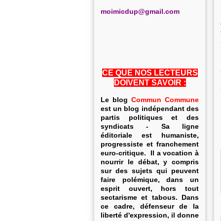
m
oimicdup@gmail.com
CE QUE NOS LECTEURS
DOIVENT SAVOIR :
Le blog
Commun Commune
est un blog indépendant des
partis politiques et des
syndicats - Sa ligne
éditoriale est humaniste,
progressiste et franchement
euro-critique. Il a vocation à
nourrir le débat, y compris
sur des sujets qui peuvent
faire polémique, dans un
esprit ouvert, hors tout
sectarisme et tabous. Dans
ce cadre, défenseur de la
liberté d'expression, il donne