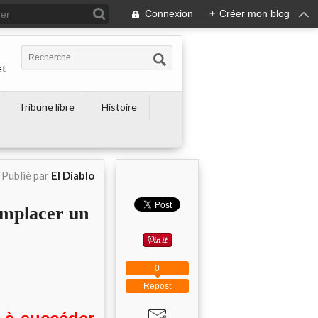
Connexion
+
Créer mon blog
et
Tribune libre
Histoire
Publié par
El Diablo
emplacer un
0
Repost