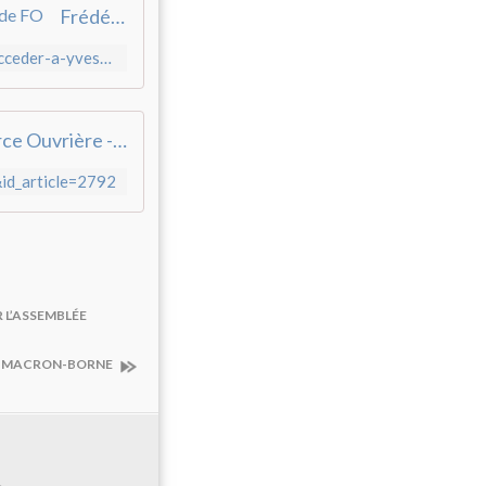
Frédéric Souillot s'apprête à succéder à Yves Veyrier à la tête de FO
https://www.lefigaro.fr/social/frederic-souillot-s-apprete-a-succeder-a-yves-veyrier-a-la-tete-de-fo-20220528
Rififi à Force Ouvrière - [ Demain Le Grand Soir]
&id_article=2792
ER L’ASSEMBLÉE
ent MACRON-BORNE