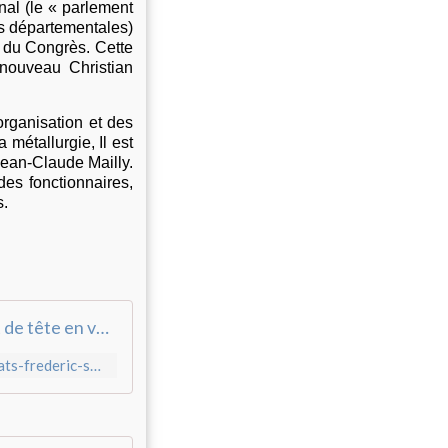
nal (le « parlement
ns départementales)
e du Congrès. Cette
 nouveau Christian
organisation et des
 métallurgie, Il est
 Jean-Claude Mailly.
des fonctionnaires,
s.
Changement de tête en vue à Force Ouvrière
https://www.20minutes.fr/societe/3297983-20220528-syndicats-frederic-souillot-apprete-succeder-yves-veyrier-tete-force-ouvriere