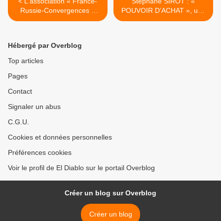
< L'association « France-
Stéphane SIROT : «
Russie-Convergences »
POUVOIR D’ACHAT », une
organise une manifestation
notion piège >
de soutien à la RUSSIE le
25 juin
Hébergé par Overblog
Top articles
Pages
Contact
Signaler un abus
C.G.U.
Cookies et données personnelles
Préférences cookies
Voir le profil de El Diablo sur le portail Overblog
Créer un blog sur Overblog
Créer un blog