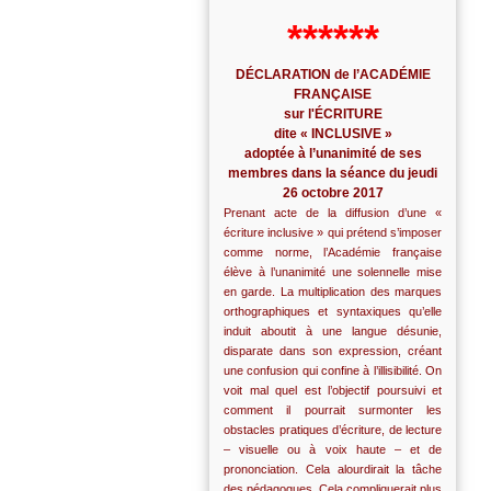
******
DÉCLARATION de l’ACADÉMIE
FRANÇAISE
sur l'ÉCRITURE
dite « INCLUSIVE »
adoptée à l’unanimité de ses
membres dans la séance du jeudi
26 octobre 2017
Prenant acte de la diffusion d’une «
écriture inclusive » qui prétend s’imposer
comme norme, l’Académie française
élève à l’unanimité une solennelle mise
en garde. La multiplication des marques
orthographiques et syntaxiques qu’elle
induit aboutit à une langue désunie,
disparate dans son expression, créant
une confusion qui confine à l’illisibilité. On
voit mal quel est l’objectif poursuivi et
comment il pourrait surmonter les
obstacles pratiques d’écriture, de lecture
– visuelle ou à voix haute – et de
prononciation. Cela alourdirait la tâche
des pédagogues. Cela compliquerait plus