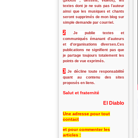
(photos , dessins, vidéos), les
textes dont je ne suis pas l'auteur
ainsi que les musiques et chants
seront supprimés de mon blog sur
simple demande par courriel.
2
Je publie textes et
communiqués émanant d'auteurs
et d'organisations diverses.Ces
publications ne signifient pas que
je partage toujours totalement les
points de vue exprimés.
3
Je décline toute responsabilité
quant au contenu des sites
proposés en liens.
Salut et fraternité
El Diablo
Une adresse pour tout
contact
et pour commenter les
articles :