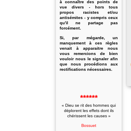
à connaître des points de
vue divers - hors tous
propos racistes et/ou
antisémites - y compris ceux
qu'il ne partage pas
forcément.
Si, par mégarde, un
manquement à ces règles
venait à apparaitre nous
vous remercions de bien
vouloir nous le signaler afin
que nous procédions aux
rectifications nécessaires.
******
« Dieu se rit des hommes qui
déplorent les effets dont ils
chérissent les causes »
Bossuet