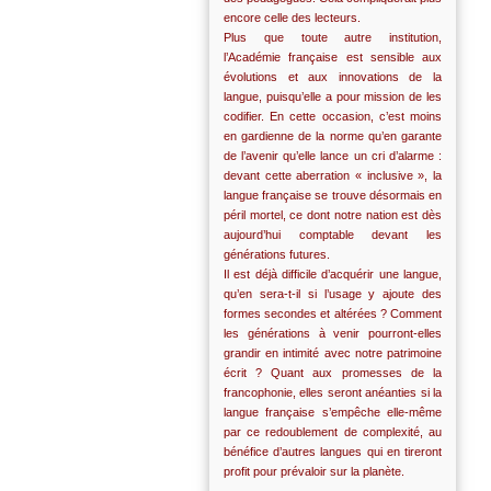
encore celle des lecteurs.
Plus que toute autre institution,
l’Académie française est sensible aux
évolutions et aux innovations de la
langue, puisqu’elle a pour mission de les
codifier. En cette occasion, c’est moins
en gardienne de la norme qu’en garante
de l’avenir qu’elle lance un cri d’alarme :
devant cette aberration « inclusive », la
langue française se trouve désormais en
péril mortel, ce dont notre nation est dès
aujourd’hui comptable devant les
générations futures.
Il est déjà difficile d’acquérir une langue,
qu’en sera-t-il si l’usage y ajoute des
formes secondes et altérées ? Comment
les générations à venir pourront-elles
grandir en intimité avec notre patrimoine
écrit ? Quant aux promesses de la
francophonie, elles seront anéanties si la
langue française s’empêche elle-même
par ce redoublement de complexité, au
bénéfice d’autres langues qui en tireront
profit pour prévaloir sur la planète.