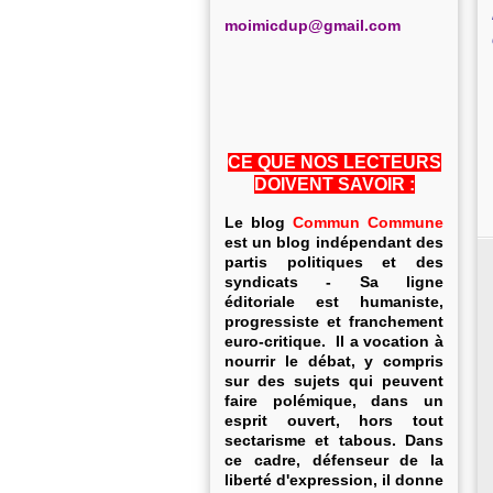
m
oimicdup@gmail.com
CE QUE NOS LECTEURS
DOIVENT SAVOIR :
Le blog
Commun Commune
est un blog indépendant des
partis politiques et des
syndicats - Sa ligne
éditoriale est humaniste,
progressiste et franchement
euro-critique. Il a vocation à
nourrir le débat, y compris
sur des sujets qui peuvent
faire polémique, dans un
esprit ouvert, hors tout
sectarisme et tabous. Dans
ce cadre, défenseur de la
liberté d'expression, il donne