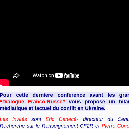
Pour cette dernière conférence avant les gr
“Dialogue Franco-Russe”
vous propose un bilan
médiatique et factuel du conflit en Ukraine.
Les invités
sont
Eric Denécé
- directeur du Cent
Recherche sur le Renseignement CF2R et
Pierre Con