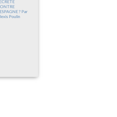
ECRÈTE
CONTRE
’ESPAGNE ? Par
lexis Poulin