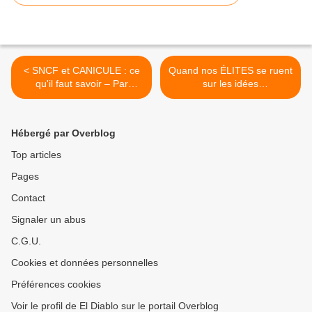
< SNCF et CANICULE : ce
Quand nos ÉLITES se ruent
qu'il faut savoir – Par
sur les idées
Laurent Brun
d’importation… (sur le blog
de Descartes) >
Hébergé par Overblog
Top articles
Pages
Contact
Signaler un abus
C.G.U.
Cookies et données personnelles
Préférences cookies
Voir le profil de El Diablo sur le portail Overblog