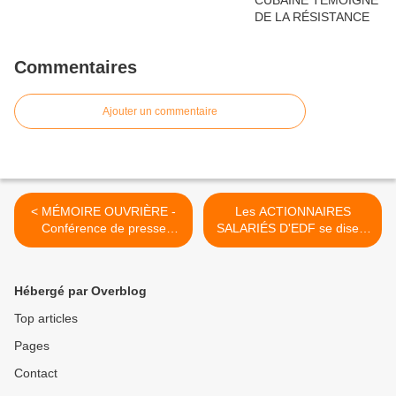
Commentaires
Ajouter un commentaire
< MÉMOIRE OUVRIÈRE -
Les ACTIONNAIRES
Conférence de presse
SALARIÉS D'EDF se disent
d'Ambroise CROIZAT : la
SPOLIÉS et menacent de
mise en vigueur du plan de
porter plainte contre l'État >
SÉCURITÉ SOCIALE (le 6
Hébergé par Overblog
juillet 1946)
Top articles
Pages
Contact