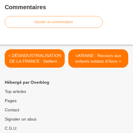
Commentaires
Ajouter un commentaire
< DÉSINDUSTRIALISATION
UKRAINE : Recours aux
DE LA FRANCE : Stellentis
enfants soldats d’Azov >
à Douvrin, encore une
usine qui ferme...
Hébergé par Overblog
Top articles
Pages
Contact
Signaler un abus
C.G.U.