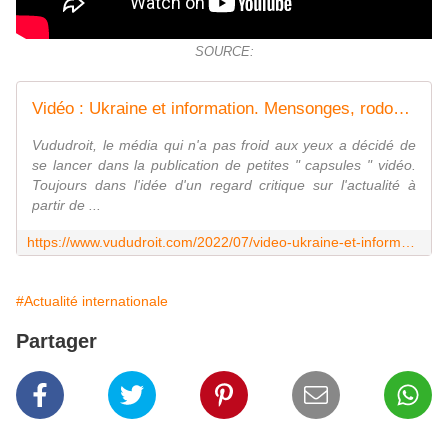
SOURCE:
Vidéo : Ukraine et information. Mensonges, rodomontades et experts stipendiés. - Vu du Droit
Vududroit, le média qui n'a pas froid aux yeux a décidé de
se lancer dans la publication de petites " capsules " vidéo.
Toujours dans l'idée d'un regard critique sur l'actualité à
partir de ...
https://www.vududroit.com/2022/07/video-ukraine-et-information-mensonges-rodomontades-et-experts-stipendies/
#Actualité internationale
Partager