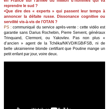
en France sur l’armée du million d’hommes qui va
reprendre le sud ?
•Que dire des « experts » qui passent leur temps à
annoncer la défaite russe. Dissonance cognitive ou
servilité vis-à-vis de l’OTAN ?
PS :
communiqué du service après-vente : cette vidéo est
garantie sans Darius Rochebin, Pierre Servent, généraux
Trinquand, Clermont, ou Yakovlev. Pas non plus «
d’ancien » agent de la Tchéka/NKVD/KGB/FSB, ni de
belle ukrainienne blonde certifiant que Poutine mange un
petit enfant par jour, voire deux.