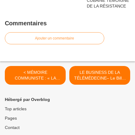
Commentaires
Ajouter un commentaire
< MÉMOIRE
LE BUSINESS DE LA
COMMUNISTE : « LA
TÉLÉMÉDECINE– Le Billet
NATION FRANÇAISE »
d’Humeur du Docteur
(école élémentaire de la
Christophe Prudhomme >
Libération - novembre
Hébergé par Overblog
1944)
Top articles
Pages
Contact