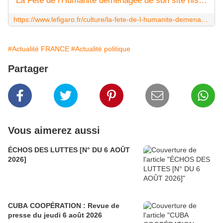
La Fête de l'Humanité déménagée de son site historique de La Courneuve en raison des JO
https://www.lefigaro.fr/culture/la-fete-de-l-humanite-demenagee-de-son-site-historique-de-la-courneuve-en-raison-des-jo-20220731
#Actualité FRANCE
#Actualité politique
Partager
Vous aimerez aussi
ÉCHOS DES LUTTES [N° DU 6 AOÛT
2026]
CUBA COOPÉRATION : Revue de
presse du jeudi 6 août 2026