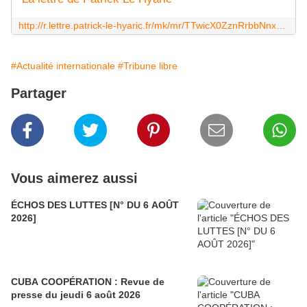
http://r.lettre.patrick-le-hyaric.fr/mk/mr/TTwicX0ZznRrbbNnxJ0gHgw2rKuxGU64cHjuKGapopNUqF2m2yFsHHnbdKmWW8UtLjbKimTKZ5O13RL4vWVrUWrmxUnzQYNZHXHT6sRmROJj0S7XQJX9AgoHEI8eYWxHMIZcpyPMvUFlxBCU
#Actualité internationale
#Tribune libre
Partager
Vous aimerez aussi
ÉCHOS DES LUTTES [N° DU 6 AOÛT
2026]
CUBA COOPÉRATION : Revue de
presse du jeudi 6 août 2026