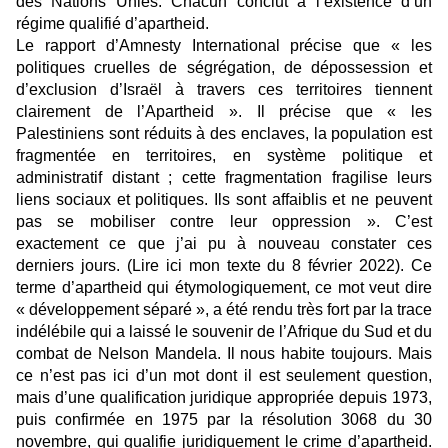
des Nations Unies. Chacun conclut à l’existence d’un
régime qualifié d’apartheid.
Le rapport d’Amnesty International précise que « les
politiques cruelles de ségrégation, de dépossession et
d’exclusion d’Israël à travers ces territoires tiennent
clairement de l’Apartheid ». Il précise que « les
Palestiniens sont réduits à des enclaves, la population est
fragmentée en territoires, en système politique et
administratif distant ; cette fragmentation fragilise leurs
liens sociaux et politiques. Ils sont affaiblis et ne peuvent
pas se mobiliser contre leur oppression ». C’est
exactement ce que j’ai pu à nouveau constater ces
derniers jours.
(Lire ici mon texte du 8 février 2022)
. Ce
terme d’apartheid qui étymologiquement, ce mot veut dire
« développement séparé », a été rendu très fort par la trace
indélébile qui a laissé le souvenir de l’Afrique du Sud et du
combat de Nelson Mandela. Il nous habite toujours. Mais
ce n’est pas ici d’un mot dont il est seulement question,
mais d’une qualification juridique appropriée depuis 1973,
puis confirmée en 1975 par la résolution 3068 du 30
novembre, qui qualifie juridiquement le crime d’apartheid.