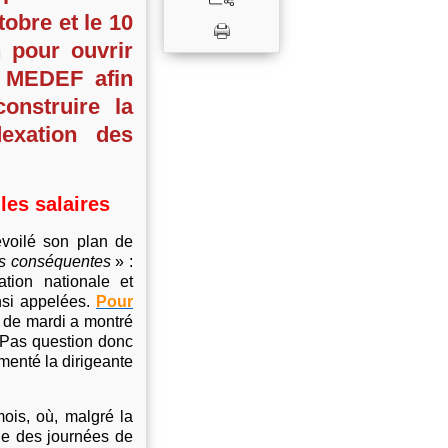
tobre et le 10
n pour ouvrir
e MEDEF afin
onstruire la
dexation des
les salaires
évoilé son plan de
es conséquentes
» :
tion nationale et
insi appelées.
Pour
e de mardi a montré
 Pas question donc
menté la dirigeante
mois, où, malgré la
ue des journées de