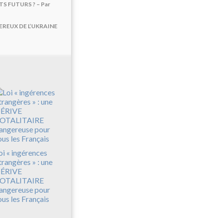
ATS FUTURS ? – Par
REUX DE L’UKRAINE
oi « ingérences
trangères » : une
ÉRIVE
OTALITAIRE
angereuse pour
ous les Français