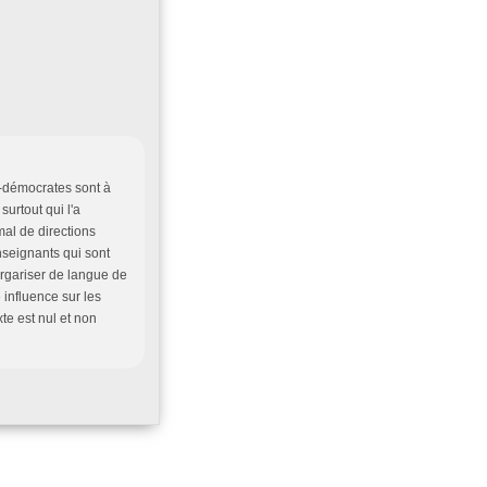
x-démocrates sont à
surtout qui l'a
mal de directions
nseignants qui sont
gargariser de langue de
 influence sur les
te est nul et non