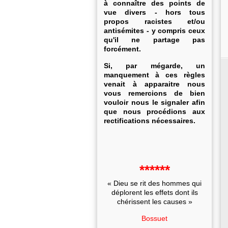
à connaître des points de
vue divers - hors tous
propos racistes et/ou
antisémites - y compris ceux
qu'il ne partage pas
forcément.
Si, par mégarde, un
manquement à ces règles
venait à apparaitre nous
vous remercions de bien
vouloir nous le signaler afin
que nous procédions aux
rectifications nécessaires.
******
« Dieu se rit des hommes qui
déplorent les effets dont ils
chérissent les causes »
Bossuet