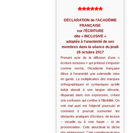
******
DÉCLARATION de l’ACADÉMIE
FRANÇAISE
sur l'ÉCRITURE
dite « INCLUSIVE »
adoptée à l’unanimité de ses
membres dans la séance du jeudi
26 octobre 2017
Prenant acte de la diffusion d’une «
écriture inclusive » qui prétend s’imposer
comme norme, l’Académie française
élève à l’unanimité une solennelle mise
en garde. La multiplication des marques
orthographiques et syntaxiques qu’elle
induit aboutit à une langue désunie,
disparate dans son expression, créant
une confusion qui confine à l’illisibilité. On
voit mal quel est l’objectif poursuivi et
comment il pourrait surmonter les
obstacles pratiques d’écriture, de lecture
– visuelle ou à voix haute – et de
prononciation. Cela alourdirait la tâche
des pédagogues. Cela compliquerait plus