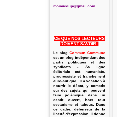
m
oimicdup@gmail.com
CE QUE NOS LECTEURS
DOIVENT SAVOIR :
Le blog
Commun Commune
est un blog indépendant des
partis politiques et des
syndicats - Sa ligne
éditoriale est humaniste,
progressiste et franchement
euro-critique. Il a vocation à
nourrir le débat, y compris
sur des sujets qui peuvent
faire polémique, dans un
esprit ouvert, hors tout
sectarisme et tabous. Dans
ce cadre, défenseur de la
liberté d'expression, il donne