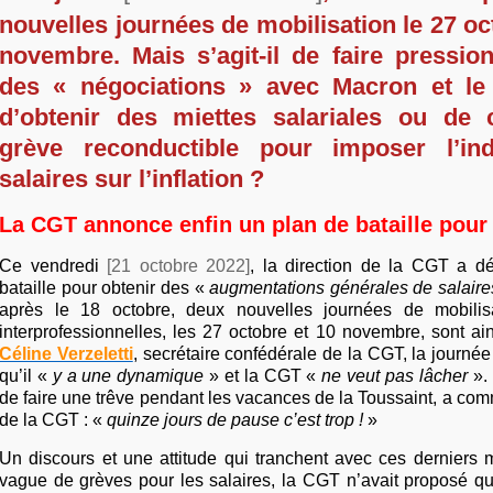
nouvelles journées de mobilisation le 27 oc
novembre. Mais s’agit-il de faire pressio
des « négociations » avec Macron et l
d’obtenir des miettes salariales ou de c
grève reconductible pour imposer l’in
salaires sur l’inflation ?
La CGT annonce enfin un plan de bataille pour 
Ce vendredi
[21 octobre 2022]
, la direction de la CGT a d
bataille pour obtenir des «
augmentations générales de salair
après le 18 octobre, deux nouvelles journées de mobilisa
interprofessionnelles, les 27 octobre et 10 novembre, sont a
Céline Verzeletti
, secrétaire confédérale de la CGT, la journé
qu’il «
y a une dynamique
» et la CGT «
ne veut pas lâcher
».
de faire une trêve pendant les vacances de la Toussaint, a com
de la CGT : «
quinze jours de pause c’est trop !
»
Un discours et une attitude qui tranchent avec ces derniers 
vague de grèves pour les salaires, la CGT n’avait proposé q