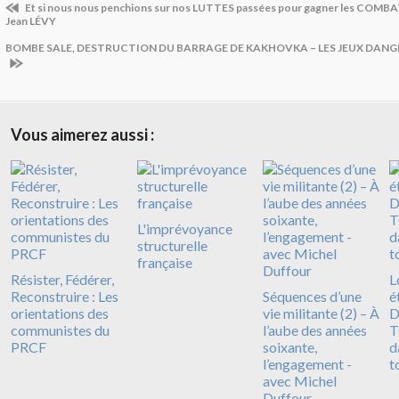
Et si nous nous penchions sur nos LUTTES passées pour gagner les COMB
Jean LÉVY
BOMBE SALE, DESTRUCTION DU BARRAGE DE KAKHOVKA – LES JEUX DANGE
Vous aimerez aussi :
L'imprévoyance
structurelle
française
Résister, Fédérer,
L
Reconstruire : Les
Séquences d’une
é
orientations des
vie militante (2) – À
D
communistes du
l’aube des années
T
PRCF
soixante,
d
l’engagement -
t
avec Michel
Duffour