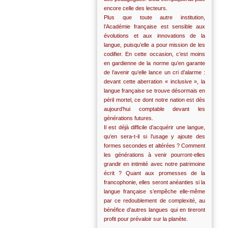
encore celle des lecteurs.
Plus que toute autre institution,
l’Académie française est sensible aux
évolutions et aux innovations de la
langue, puisqu’elle a pour mission de les
codifier. En cette occasion, c’est moins
en gardienne de la norme qu’en garante
de l’avenir qu’elle lance un cri d’alarme :
devant cette aberration « inclusive », la
langue française se trouve désormais en
péril mortel, ce dont notre nation est dès
aujourd’hui comptable devant les
générations futures.
Il est déjà difficile d’acquérir une langue,
qu’en sera-t-il si l’usage y ajoute des
formes secondes et altérées ? Comment
les générations à venir pourront-elles
grandir en intimité avec notre patrimoine
écrit ? Quant aux promesses de la
francophonie, elles seront anéanties si la
langue française s’empêche elle-même
par ce redoublement de complexité, au
bénéfice d’autres langues qui en tireront
profit pour prévaloir sur la planète.