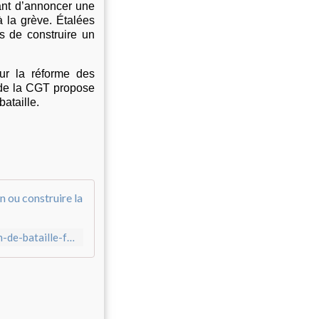
vant d’annoncer une
à la grève. Étalées
s de construire un
sur la réforme des
n de la CGT propose
ataille.
La CGT esquisse un plan de bataille : fai
https://www.revolutionpermanente.fr/La-CGT-esquisse-un-plan-de-bataille-faire-pression-sur-Macron-ou-construire-la-greve-reconductible