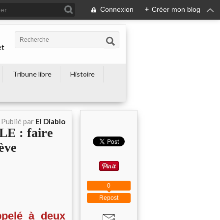
Connexion
+
Créer mon blog
et
Tribune libre
Histoire
Publié par
El Diablo
E : faire
ève
0
Repost
ppelé à deux