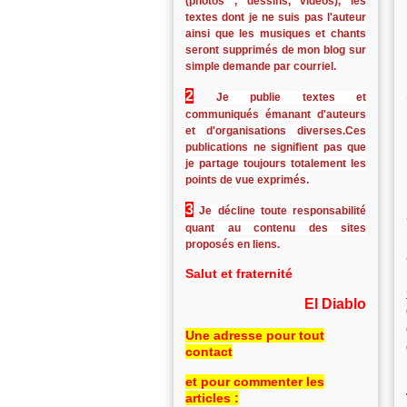
(photos , dessins, vidéos), les
textes dont je ne suis pas l'auteur
ainsi que les musiques et chants
seront supprimés de mon blog sur
simple demande par courriel.
2
Je publie textes et
communiqués émanant d'auteurs
et d'organisations diverses.Ces
publications ne signifient pas que
je partage toujours totalement les
points de vue exprimés.
3
Je décline toute responsabilité
quant au contenu des sites
proposés en liens.
Salut et fraternité
El Diablo
Une adresse pour tout
contact
et pour commenter les
articles :