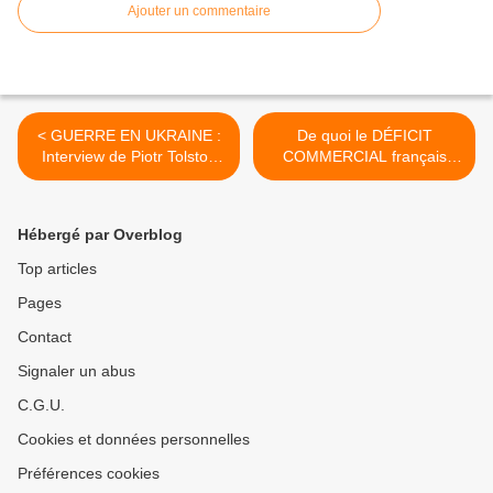
Ajouter un commentaire
< GUERRE EN UKRAINE :
De quoi le DÉFICIT
Interview de Piotr Tolstoï,
COMMERCIAL français
vice-président de la Douma
record est-il le nom ? >
d'État de Russie [vidéo]
Hébergé par Overblog
Top articles
Pages
Contact
Signaler un abus
C.G.U.
Cookies et données personnelles
Préférences cookies