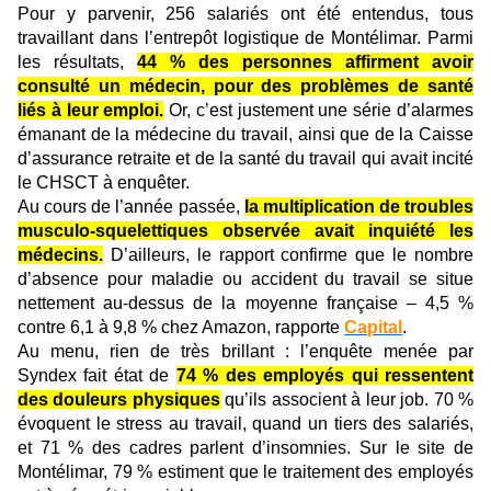
Pour y parvenir, 256 salariés ont été entendus, tous
travaillant dans l’entrepôt logistique de Montélimar. Parmi
les résultats,
44 % des personnes affirment avoir
consulté un médecin, pour des problèmes de santé
liés à leur emploi.
Or, c’est justement une série d’alarmes
émanant de la médecine du travail, ainsi que de la Caisse
d’assurance retraite et de la santé du travail qui avait incité
le CHSCT à enquêter.
Au cours de l’année passée,
la multiplication de troubles
musculo-squelettiques observée avait inquiété les
médecins.
D’ailleurs, le rapport confirme que le nombre
d’absence pour maladie ou accident du travail se situe
nettement au-dessus de la moyenne française – 4,5 %
contre 6,1 à 9,8 % chez Amazon, rapporte
Capital
.
Au menu, rien de très brillant : l’enquête menée par
Syndex fait état de
74 % des employés qui ressentent
des douleurs physiques
qu’ils associent à leur job. 70 %
évoquent le stress au travail, quand un tiers des salariés,
et 71 % des cadres parlent d’insomnies. Sur le site de
Montélimar, 79 % estiment que le traitement des employés