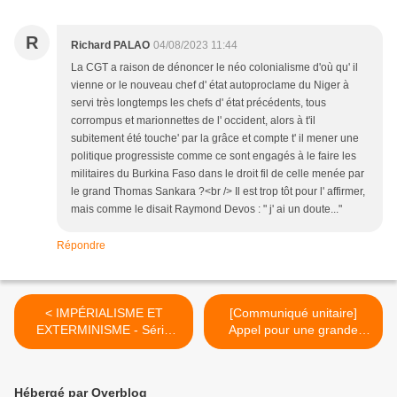
R
Richard PALAO
04/08/2023 11:44
La CGT a raison de dénoncer le néo colonialisme d'où qu' il
vienne or le nouveau chef d' état autoproclame du Niger à
servi très longtemps les chefs d' état précédents, tous
corrompus et marionnettes de l' occident, alors à t'il
subitement été touche' par la grâce et compte t' il mener une
politique progressiste comme ce sont engagés à le faire les
militaires du Burkina Faso dans le droit fil de celle menée par
le grand Thomas Sankara ?<br /> Il est trop tôt pour l' affirmer,
mais comme le disait Raymond Devos : " j' ai un doute..."
Répondre
< IMPÉRIALISME ET
[Communiqué unitaire]
EXTERMINISME - Série
Appel pour une grande
d'été de philosophie
marche CONTRE LA
marxiste avec Georges
RÉPRESSION le 23
Gastaud (3/7)
septembre 2023 >
Hébergé par Overblog