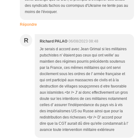
des syndicats fachos ou corrompus d'Ukraine ne tente pas au
moins de l'évoquer.
Répondre
R
Richard PALAO
06/08/2023 08:48
Je serais d accord avec Jean Grimal si les militaires
putschistes n' étaient pas ceux qui ont veille' au
maintien des régimes pourris précédents soutenus
par la France, ces mêmes militaires qui ont servi
docilement sous les ordres de l' armée française et
qui ont participé aux massacres de civils et à la
destruction de villages soupçonnes d etre favorable
aux islamistes.<br /> J' ai donc effectivement un gros
doute sur les intentions de ces militaires notamment
celles d' assurer l'indépendance du pays vis à vis
des impérialismes US ou Russe ainsi que pour la
redistribution des richesses.<br /> D' accord pour
dire que la CGT aurait dû dire qu'elle condamnait à l'
avance toute intervention militaire extérieure