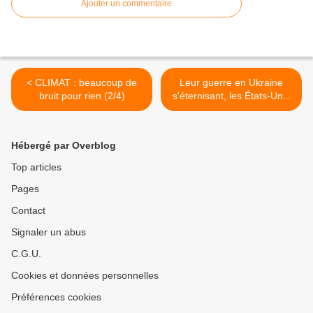
Ajouter un commentaire
< CLIMAT : beaucoup de
Leur guerre en Ukraine
bruit pour rien (2/4)
s'éternisant, les États-Unis
critiquent la stratégie de
Zelensky et leurs milliards
de dollars engloutis sans
Hébergé par Overblog
résultats -Par Jean LÉVY >
Top articles
Pages
Contact
Signaler un abus
C.G.U.
Cookies et données personnelles
Préférences cookies