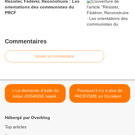
Résister, Fédérer, Reconstruire : Les
orientations des communistes du
PRCF
Commentaires
Ajouter un commentaire
< La demande d’asile de
Pourquoi il n’y a plus de
Julian ASSANGE rejetée
PACIFISME en Occident ?
par la justice française
Parce que ce sont les
autres qui meurent >
Hébergé par Overblog
Top articles