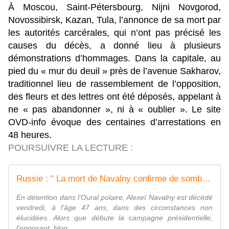
À Moscou, Saint-Pétersbourg, Nijni Novgorod,
Novossibirsk, Kazan, Tula, l’annonce de sa mort par
les autorités carcérales, qui n’ont pas précisé les
causes du décès, a donné lieu à plusieurs
démonstrations d’hommages. Dans la capitale, au
pied du « mur du deuil » près de l’avenue Sakharov,
traditionnel lieu de rassemblement de l’opposition,
des fleurs et des lettres ont été déposés, appelant à
ne « pas abandonner », ni à « oublier ». Le site
OVD-info évoque des centaines d’arrestations en
48 heures.
POURSUIVRE LA LECTURE :
Russie : " La mort de Navalny confirme de sombres perspectives "
En détention dans l'Oural polaire, Alexeï Navalny est décédé
vendredi, à l'âge 47 ans, dans des circonstances non
élucidées. Alors que débute la campagne présidentielle,
l'opposant, blog...