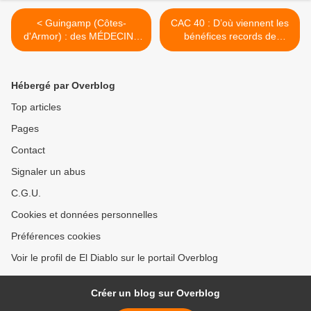
< Guingamp (Côtes-
CAC 40 : D’où viennent les
d'Armor) : des MÉDECINS
bénéfices records de
CUBAINS pour sauver
Stellantis et Renault ? >
l'hôpital public ?
Hébergé par Overblog
Top articles
Pages
Contact
Signaler un abus
C.G.U.
Cookies et données personnelles
Préférences cookies
Voir le profil de El Diablo sur le portail Overblog
Créer un blog sur Overblog