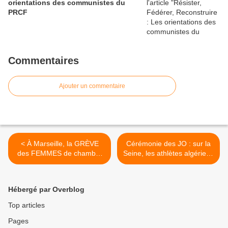
orientations des communistes du
PRCF
Commentaires
Ajouter un commentaire
< À Marseille, la GRÈVE
Cérémonie des JO : sur la
des FEMMES de chambre
Seine, les athlètes algériens
continue
jettent des roses en
hommage aux victimes du
massacre d'octobre 1961 >
Hébergé par Overblog
Top articles
Pages