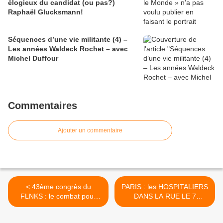
élogieux du candidat (ou pas?)
Raphaël Glucksmann!
Séquences d’une vie militante (4) –
Les années Waldeck Rochet – avec
Michel Duffour
Commentaires
Ajouter un commentaire
< 43ème congrès du
PARIS : les HOSPITALIERS
FLNKS : le combat pour
DANS LA RUE LE 7
l’indépendance nationale
SEPTEMBRE pour leurs
est juste et le chemin bordé
revendications, contre le