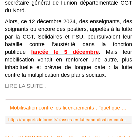
secrétaire général de l’union départementale CGT
du Nord.
Alors, ce 12 décembre 2024, des enseignants, des
soignants ou encore des postiers, appelés à la lutte
par la CGT, Solidaires et FSU, poursuivaient leur
bataille contre l’austérité dans la fonction
publique
lancée le 5 décembre
. Mais leur
mobilisation venait en renforcer une autre, plus
inhabituelle et prévue de longue date : la lutte
contre la multiplication des plans sociaux.
LIRE LA SUITE :
Mobilisation contre les licenciements : "quel que soit le nom du Premier ministre, il mènera la politique des capitalistes" - Rapports de Force
https://rapportsdeforce.fr/classes-en-lutte/mobilisation-contre-les-licenciements-quel-que-soit-le-nom-du-premier-ministre-il-menera-la-politique-des-capitalistes-121322813