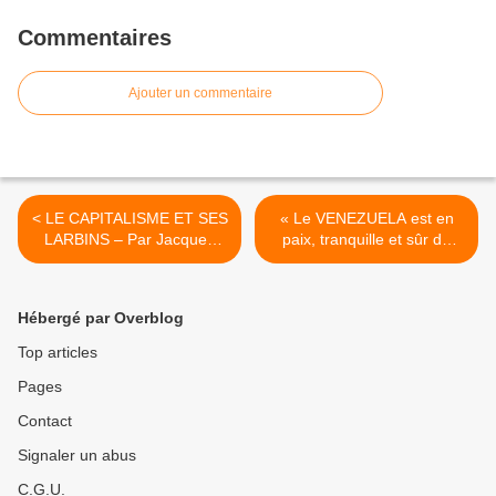
Commentaires
Ajouter un commentaire
< LE CAPITALISME ET SES
« Le VENEZUELA est en
LARBINS – Par Jacques
paix, tranquille et sûr de
Cotta [vidéo]
son destin et de sa route » :
l’interview de Nicolas
MADURO par Ignacio
Hébergé par Overblog
Ramonet [janvier 2025] >
Top articles
Pages
Contact
Signaler un abus
C.G.U.