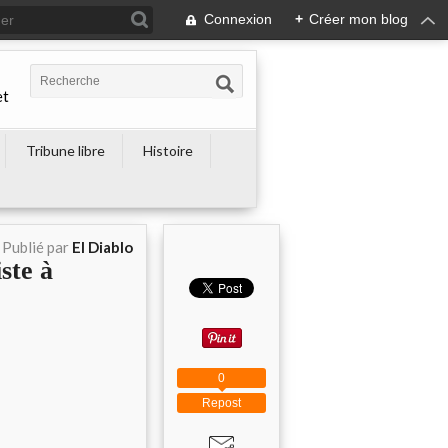
Connexion
+
Créer mon blog
et
Tribune libre
Histoire
Publié par
El Diablo
te à
0
Repost