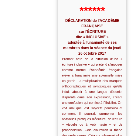
******
DÉCLARATION de l’ACADÉMIE
FRANÇAISE
sur l'ÉCRITURE
dite « INCLUSIVE »
adoptée à l’unanimité de ses
membres dans la séance du jeudi
26 octobre 2017
Prenant acte de la diffusion d’une «
écriture inclusive » qui prétend s’imposer
comme norme, l’Académie française
élève à l’unanimité une solennelle mise
en garde. La multiplication des marques
orthographiques et syntaxiques qu’elle
induit aboutit à une langue désunie,
disparate dans son expression, créant
une confusion qui confine à l’illisibilité. On
voit mal quel est l’objectif poursuivi et
comment il pourrait surmonter les
obstacles pratiques d’écriture, de lecture
– visuelle ou à voix haute – et de
prononciation. Cela alourdirait la tâche
des pédagogues. Cela compliquerait plus