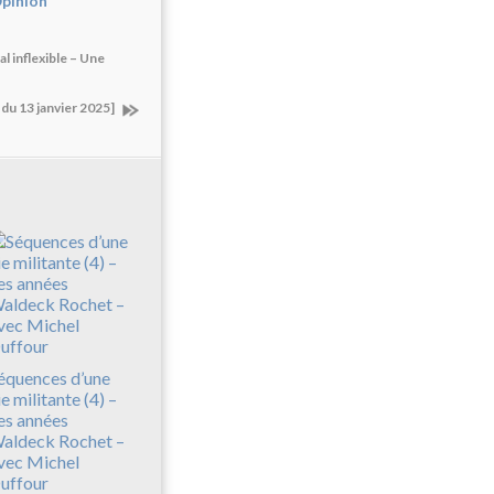
pinion
inflexible – Une
u 13 janvier 2025]
équences d’une
ie militante (4) –
es années
aldeck Rochet –
vec Michel
uffour