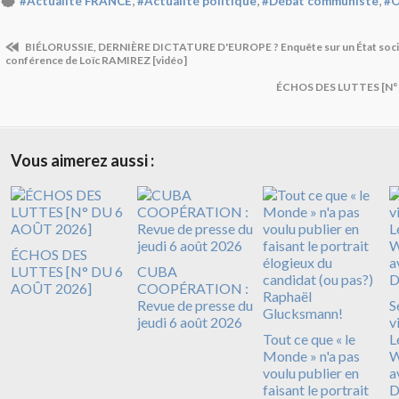
,
,
,
#Actualité FRANCE
#Actualité politique
#Débat communiste
#O
BIÉLORUSSIE, DERNIÈRE DICTATURE D'EUROPE ? Enquête sur un État social 
conférence de Loïc RAMIREZ [vidéo]
ÉCHOS DES LUTTES [N° d
Vous aimerez aussi :
ÉCHOS DES
LUTTES [N° DU 6
CUBA
AOÛT 2026]
COOPÉRATION :
Revue de presse du
S
jeudi 6 août 2026
v
Tout ce que « le
L
Monde » n'a pas
W
voulu publier en
a
faisant le portrait
D