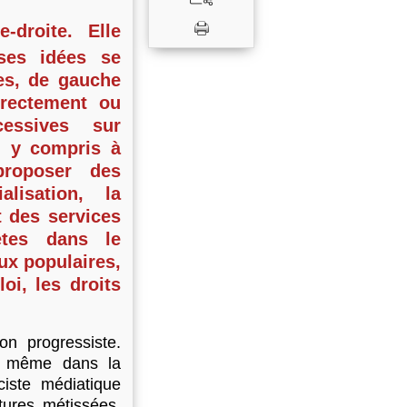
droite. Elle
 ses idées se
es, de gauche
irectement ou
cessives sur
é, y compris à
proposer des
lisation, la
t des services
ètes dans le
ux populaires,
oi, les droits
on progressiste.
e, même dans la
ciste médiatique
tures métissées,