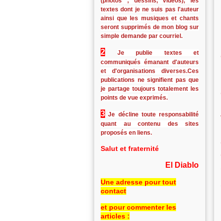
(photos , dessins, vidéos), les
textes dont je ne suis pas l'auteur
ainsi que les musiques et chants
seront supprimés de mon blog sur
simple demande par courriel.
2
Je publie textes et
communiqués émanant d'auteurs
et d'organisations diverses.Ces
publications ne signifient pas que
je partage toujours totalement les
points de vue exprimés.
3
Je décline toute responsabilité
quant au contenu des sites
proposés en liens.
Salut et fraternité
El Diablo
Une adresse pour tout
contact
et pour commenter les
articles :