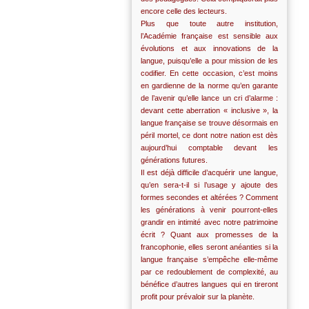
encore celle des lecteurs.
Plus que toute autre institution,
l’Académie française est sensible aux
évolutions et aux innovations de la
langue, puisqu’elle a pour mission de les
codifier. En cette occasion, c’est moins
en gardienne de la norme qu’en garante
de l’avenir qu’elle lance un cri d’alarme :
devant cette aberration « inclusive », la
langue française se trouve désormais en
péril mortel, ce dont notre nation est dès
aujourd’hui comptable devant les
générations futures.
Il est déjà difficile d’acquérir une langue,
qu’en sera-t-il si l’usage y ajoute des
formes secondes et altérées ? Comment
les générations à venir pourront-elles
grandir en intimité avec notre patrimoine
écrit ? Quant aux promesses de la
francophonie, elles seront anéanties si la
langue française s’empêche elle-même
par ce redoublement de complexité, au
bénéfice d’autres langues qui en tireront
profit pour prévaloir sur la planète.