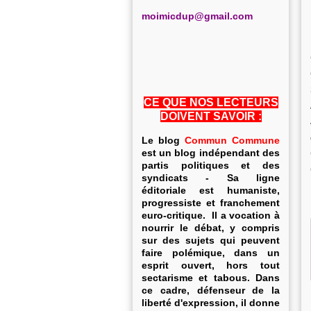
m
oimicdup@gmail.com
CE QUE NOS LECTEURS
DOIVENT SAVOIR :
Le blog
Commun Commune
est un blog indépendant des
partis politiques et des
syndicats - Sa ligne
éditoriale est humaniste,
progressiste et franchement
euro-critique. Il a vocation à
nourrir le débat, y compris
sur des sujets qui peuvent
faire polémique, dans un
esprit ouvert, hors tout
sectarisme et tabous. Dans
ce cadre, défenseur de la
liberté d'expression, il donne