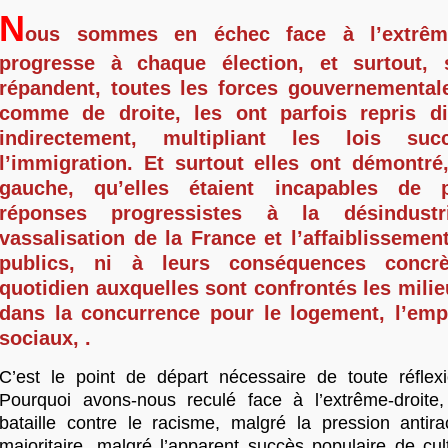
N
ous sommes en échec face à l’extrême-
progresse à chaque élection, et surtout,
répandent, toutes les forces gouvernemental
comme de droite, les ont parfois repris d
indirectement, multipliant les lois suc
l’immigration. Et surtout elles ont démontr
gauche, qu’elles étaient incapables de 
réponses progressistes à la désindustria
vassalisation de la France et l’affaiblissemen
publics, ni à leurs conséquences concr
quotidien auxquelles sont confrontés les milie
dans la concurrence pour le logement, l’empl
sociaux, .
C’est le point de départ nécessaire de toute réflexi
Pourquoi avons-nous reculé face à l’extrême-droit
bataille contre le racisme, malgré la pression antira
majoritaire, malgré l’apparent succès populaire de cul