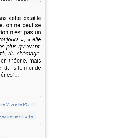
 cette bataille
té, on ne peut se
tion n’est pas un
 toujours »
,
« elle
as plus qu’avant,
rité, du chômage,
 en théorie, mais
re, dans le monde
éries"...
Immigration, une réponse communiste à l'e
l-extreme-droite