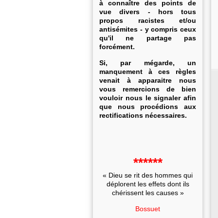
à connaître des points de
vue divers - hors tous
propos racistes et/ou
antisémites - y compris ceux
qu'il ne partage pas
forcément.
Si, par mégarde, un
manquement à ces règles
venait à apparaitre nous
vous remercions de bien
vouloir nous le signaler afin
que nous procédions aux
rectifications nécessaires.
******
« Dieu se rit des hommes qui
déplorent les effets dont ils
chérissent les causes »
Bossuet