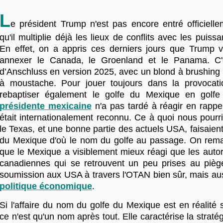
L
e président Trump n'est pas encore entré officielle
qu'il multiplie déjà les lieux de conflits avec les puiss
En effet, on a appris ces derniers jours que Trump vo
annexer le Canada, le Groenland et le Panama. C
d’Anschluss en version 2025, avec un blond à brushing 
à moustache. Pour jouer toujours dans la provocati
rebaptiser également le golfe du Mexique en golf
présidente mexicaine
n'a pas tardé à réagir en rapp
était internationalement reconnu. Ce à quoi nous pourr
le Texas, et une bonne partie des actuels USA, faisaient 
du Mexique d'où le nom du golfe au passage. On remar
que le Mexique a visiblement mieux réagi que les autor
canadiennes qui se retrouvent un peu prises au pièg
soumission aux USA à travers l'OTAN bien sûr, mais au
politique économique
.
Si l'affaire du nom du golfe du Mexique est en réalité
ce n'est qu'un nom après tout. Elle caractérise la straté