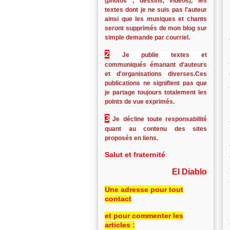
(photos , dessins, vidéos), les
textes dont je ne suis pas l'auteur
ainsi que les musiques et chants
seront supprimés de mon blog sur
simple demande par courriel.
2
Je publie textes et
communiqués émanant d'auteurs
et d'organisations diverses.Ces
publications ne signifient pas que
je partage toujours totalement les
points de vue exprimés.
3
Je décline toute responsabilité
quant au contenu des sites
proposés en liens.
Salut et fraternité
El Diablo
Une adresse pour tout
contact
et pour commenter les
articles :