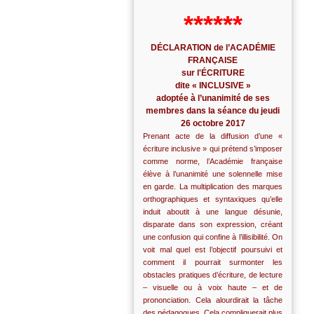
******
DÉCLARATION de l’ACADÉMIE
FRANÇAISE
sur l'ÉCRITURE
dite « INCLUSIVE »
adoptée à l’unanimité de ses
membres dans la séance du jeudi
26 octobre 2017
Prenant acte de la diffusion d’une «
écriture inclusive » qui prétend s’imposer
comme norme, l’Académie française
élève à l’unanimité une solennelle mise
en garde. La multiplication des marques
orthographiques et syntaxiques qu’elle
induit aboutit à une langue désunie,
disparate dans son expression, créant
une confusion qui confine à l’illisibilité. On
voit mal quel est l’objectif poursuivi et
comment il pourrait surmonter les
obstacles pratiques d’écriture, de lecture
– visuelle ou à voix haute – et de
prononciation. Cela alourdirait la tâche
des pédagogues. Cela compliquerait plus