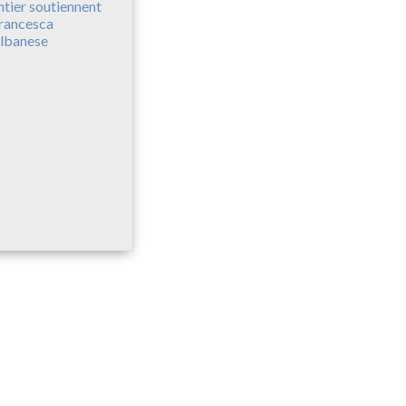
ntier soutiennent
rancesca
lbanese