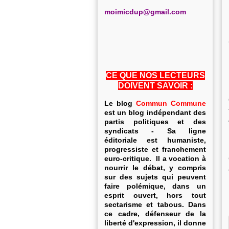
m
oimicdup@gmail.com
CE QUE NOS LECTEURS
DOIVENT SAVOIR :
Le blog
Commun Commune
est un blog indépendant des
partis politiques et des
syndicats - Sa ligne
éditoriale est humaniste,
progressiste et franchement
euro-critique. Il a vocation à
nourrir le débat, y compris
sur des sujets qui peuvent
faire polémique, dans un
esprit ouvert, hors tout
sectarisme et tabous. Dans
ce cadre, défenseur de la
liberté d'expression, il donne