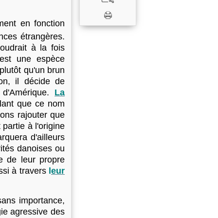
ment en fonction
ances étrangères.
udrait à la fois
'est une espèce
plutôt qu'un brun
on, il décide de
e d'Amérique.
La
elant que ce nom
ions rajouter que
partie à l'origine
quera d'ailleurs
ités danoises ou
e de leur propre
ssi à travers
l
eur
 sans importance,
gie agressive des