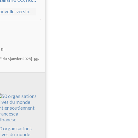
https://lebondosage.over-blog.fr/2025/01/l-imperialisme-us-nouvelle-version.html
E !
du 6 janvier 2025]
0 organisations
uives du monde