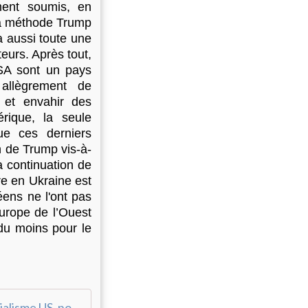
ment soumis, en
e la méthode Trump
 a aussi toute une
eurs. Après tout,
SA sont un pays
 allègrement de
s et envahir des
rique, la seule
ue ces derniers
on de Trump vis-à-
 continuation de
re en Ukraine est
ens ne l'ont pas
Europe de l’Ouest
du moins pour le
L'impérialisme US, nouvelle version - Le Bondosage