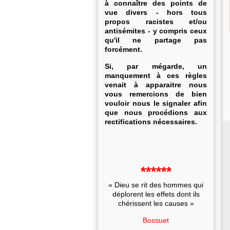
à connaître des points de
vue divers - hors tous
propos racistes et/ou
antisémites - y compris ceux
qu'il ne partage pas
forcément.
Si, par mégarde, un
manquement à ces règles
venait à apparaitre nous
vous remercions de bien
vouloir nous le signaler afin
que nous procédions aux
rectifications nécessaires.
******
« Dieu se rit des hommes qui
déplorent les effets dont ils
chérissent les causes »
Bossuet