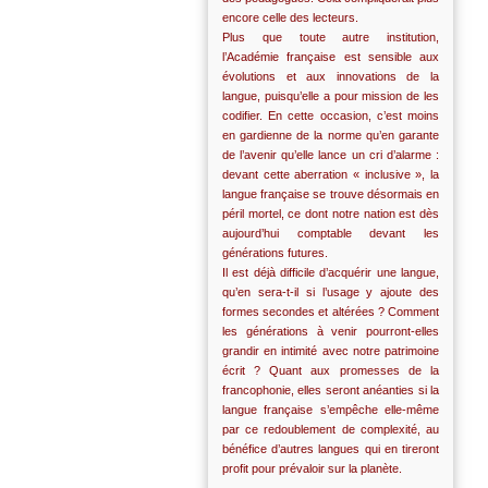
encore celle des lecteurs.
Plus que toute autre institution,
l’Académie française est sensible aux
évolutions et aux innovations de la
langue, puisqu’elle a pour mission de les
codifier. En cette occasion, c’est moins
en gardienne de la norme qu’en garante
de l’avenir qu’elle lance un cri d’alarme :
devant cette aberration « inclusive », la
langue française se trouve désormais en
péril mortel, ce dont notre nation est dès
aujourd’hui comptable devant les
générations futures.
Il est déjà difficile d’acquérir une langue,
qu’en sera-t-il si l’usage y ajoute des
formes secondes et altérées ? Comment
les générations à venir pourront-elles
grandir en intimité avec notre patrimoine
écrit ? Quant aux promesses de la
francophonie, elles seront anéanties si la
langue française s’empêche elle-même
par ce redoublement de complexité, au
bénéfice d’autres langues qui en tireront
profit pour prévaloir sur la planète.