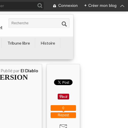
Connexion
+
Créer mon blog
et
Tribune libre
Histoire
Publié par
El Diablo
VERSION
0
Repost