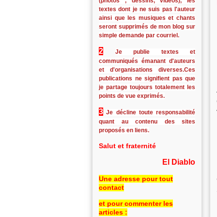
(photos , dessins, vidéos), les
textes dont je ne suis pas l'auteur
ainsi que les musiques et chants
seront supprimés de mon blog sur
simple demande par courriel.
2
Je publie textes et
communiqués émanant d'auteurs
et d'organisations diverses.Ces
publications ne signifient pas que
je partage toujours totalement les
points de vue exprimés.
3
Je décline toute responsabilité
quant au contenu des sites
proposés en liens.
Salut et fraternité
El Diablo
Une adresse pour tout
contact
et pour commenter les
articles :