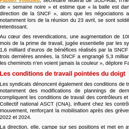
Fabien Villedieu
, secrétaire fédéral de SUD-Rail, n’hé
de « semaine noire » et estime que « la balle est da
direction de la SNCF », alors que les négociations av
notamment lors de la réunion du 23 avril, se sont sold
retentissant.
Au cœur des revendications, une augmentation de 10
mois de la prime de travail, jugée essentielle par les s
1,6 milliard d’euros de bénéfices réalisés par la SNC
trois dernières années, la SNCF a engrangé 5,3 milliar
les cheminots n’en voient jamais la couleur », déplore Fa
Les conditions de travail pointées du doigt
Les syndicats dénoncent également des conditions de tr
notamment des modifications de plannings de dern
compliquent les conditions de travail des contrôleurs e
Collectif national ASCT (CNA), influent chez les contrôl
mouvement, renforçant la mobilisation après des grèv
2022 et 2024.
La direction, elle, campe sur ses positions et met en 