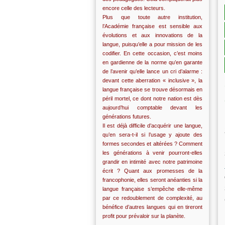
encore celle des lecteurs.
Plus que toute autre institution,
l’Académie française est sensible aux
évolutions et aux innovations de la
langue, puisqu’elle a pour mission de les
codifier. En cette occasion, c’est moins
en gardienne de la norme qu’en garante
de l’avenir qu’elle lance un cri d’alarme :
devant cette aberration « inclusive », la
langue française se trouve désormais en
péril mortel, ce dont notre nation est dès
aujourd’hui comptable devant les
générations futures.
Il est déjà difficile d’acquérir une langue,
qu’en sera-t-il si l’usage y ajoute des
formes secondes et altérées ? Comment
les générations à venir pourront-elles
grandir en intimité avec notre patrimoine
écrit ? Quant aux promesses de la
francophonie, elles seront anéanties si la
langue française s’empêche elle-même
par ce redoublement de complexité, au
bénéfice d’autres langues qui en tireront
profit pour prévaloir sur la planète.