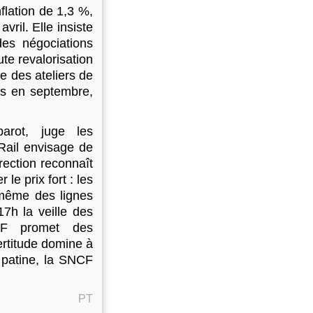
flation de 1,3 %,
ril. Elle insiste
des négociations
ute revalorisation
e des ateliers de
ons en septembre,
arot, juge les
Rail envisage de
rection reconnaît
le prix fort : les
 même des lignes
7h la veille des
CF promet des
rtitude domine à
 patine, la SNCF
PT