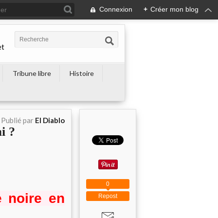
Connexion
+
Créer mon blog
et
Tribune libre
Histoire
Publié par
El Diablo
i ?
0
 noire en
Repost