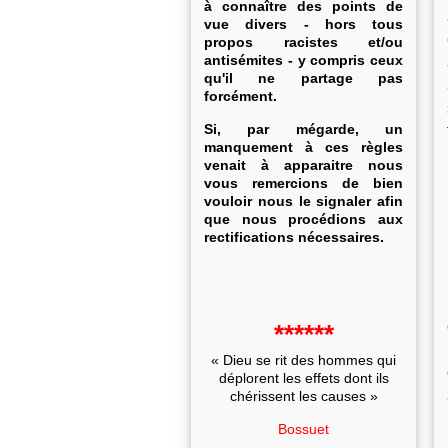
à connaître des points de
vue divers - hors tous
propos racistes et/ou
antisémites - y compris ceux
qu'il ne partage pas
forcément.
Si, par mégarde, un
manquement à ces règles
venait à apparaitre nous
vous remercions de bien
vouloir nous le signaler afin
que nous procédions aux
rectifications nécessaires.
******
« Dieu se rit des hommes qui
déplorent les effets dont ils
chérissent les causes »
Bossuet