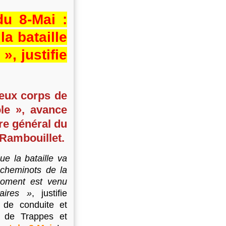
du 8-Mai :
a bataille
», justifie
deux corps de
ôle », avance
re général du
Rambouillet.
ue la bataille va
 cheminots de la
moment est venu
laires »
, justifie
 de conduite et
s de Trappes et