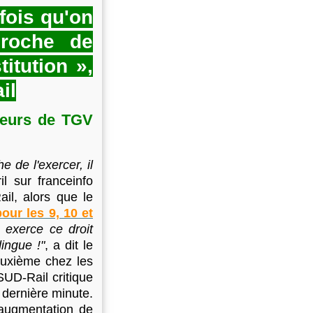
n
fois qu'on
o
n
proche de
c
titution »,
e
p
il
u
i
leurs de TGV
s
s
a
n
 de l'exercer, il
t
l sur franceinfo
e
il, alors que le
d
our les 9, 10 et
a
 exerce ce droit
n
s
dingue !"
, a dit le
l
euxième chez les
e
SUD-Rail critique
s
dernière minute.
d
 augmentation de