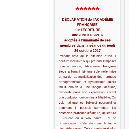
******
DÉCLARATION de l’ACADÉMIE
FRANÇAISE
sur l'ÉCRITURE
dite « INCLUSIVE »
adoptée à l’unanimité de ses
membres dans la séance du jeudi
26 octobre 2017
Prenant acte de la diffusion d’une «
écriture inclusive » qui prétend s’imposer
comme norme, l’Académie française
élève à l’unanimité une solennelle mise
en garde. La multiplication des marques
orthographiques et syntaxiques qu’elle
induit aboutit à une langue désunie,
disparate dans son expression, créant
une confusion qui confine à l’illisibilité. On
voit mal quel est l’objectif poursuivi et
comment il pourrait surmonter les
obstacles pratiques d’écriture, de lecture
– visuelle ou à voix haute – et de
prononciation. Cela alourdirait la tâche
des pédagogues. Cela compliquerait plus