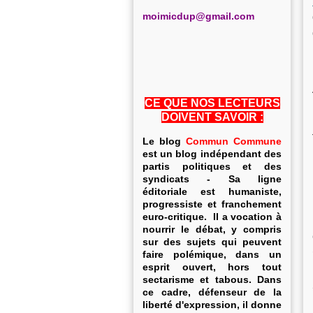
m
oimicdup@gmail.com
CE QUE NOS LECTEURS
DOIVENT SAVOIR :
Le blog
Commun Commune
est un blog indépendant des
partis politiques et des
syndicats - Sa ligne
éditoriale est humaniste,
progressiste et franchement
euro-critique. Il a vocation à
nourrir le débat, y compris
sur des sujets qui peuvent
faire polémique, dans un
esprit ouvert, hors tout
sectarisme et tabous. Dans
ce cadre, défenseur de la
liberté d'expression, il donne