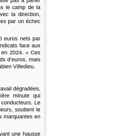
site pas à parler
ns le camp de la
ec la direction,
ées par un échec
0 euros nets par
yndicats face aux
F en 2024. « Ces
ds d’euros, mais
bien Villedieu.
avail dégradées,
ière minute qui
t conducteurs. Le
eurs, soutient le
es marquantes en
avant une hausse