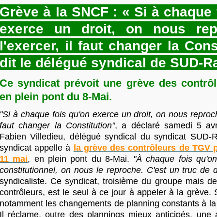
Grève à la SNCF : « Si à chaque 
exerce un droit, on nous re
l'exercer, il faut changer la Cons
dit le délégué syndical de SUD-Ra
Ce syndicat prévoit une grève des contrô
en plein pont du 8-Mai.
"Si à chaque fois qu'on exerce un droit, on nous reproche
faut changer la Constitution"
, a déclaré samedi 5 avri
Fabien Villedieu, délégué syndical du syndicat SUD-Ra
syndicat appelle à
la grève des contrôleurs de TGV p
11 mai
, en plein pont du 8-Mai.
"À chaque fois qu'on
constitutionnel, on nous le reproche. C'est un truc de 
syndicaliste. Ce syndicat, troisième du groupe mais d
contrôleurs, est le seul à ce jour à appeler à la grève. 
notamment les changements de planning constants à la 
Il réclame, outre des plannings mieux anticipés, une