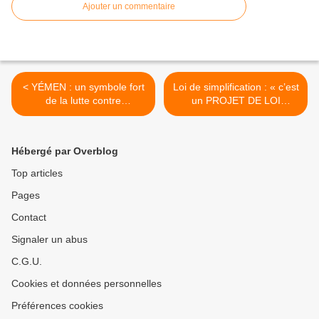
Ajouter un commentaire
< YÉMEN : un symbole fort
Loi de simplification : « c’est
de la lutte contre
un PROJET DE LOI
l’oppression et l’agression
ASSASSIN pour les droits
des salariés » >
Hébergé par Overblog
Top articles
Pages
Contact
Signaler un abus
C.G.U.
Cookies et données personnelles
Préférences cookies