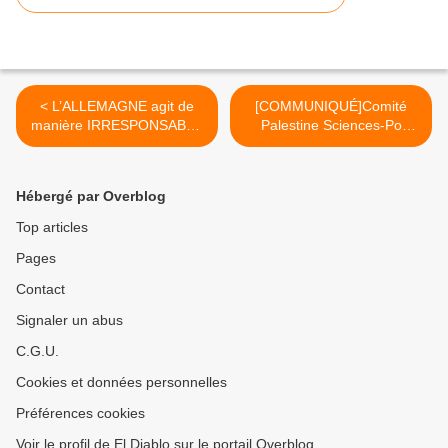
< L’ALLEMAGNE agit de
[COMMUNIQUÉ]Comité
manière IRRESPONSABLE
Palestine Sciences-Po
en envoyant des troupes en
Strasbourg >
LITUANIE
Hébergé par Overblog
Top articles
Pages
Contact
Signaler un abus
C.G.U.
Cookies et données personnelles
Préférences cookies
Voir le profil de El Diablo sur le portail Overblog