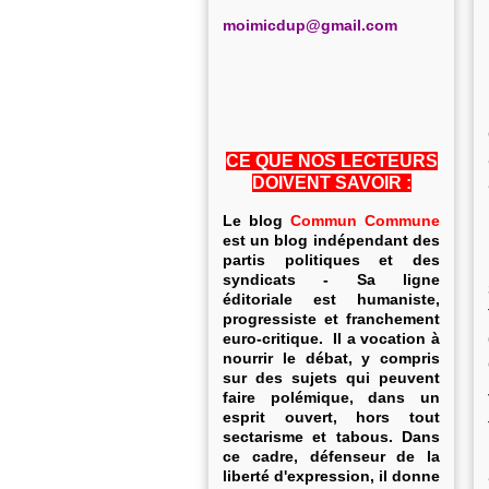
m
oimicdup@gmail.com
CE QUE NOS LECTEURS
DOIVENT SAVOIR :
Le blog
Commun Commune
est un blog indépendant des
partis politiques et des
syndicats - Sa ligne
éditoriale est humaniste,
progressiste et franchement
euro-critique. Il a vocation à
nourrir le débat, y compris
sur des sujets qui peuvent
faire polémique, dans un
esprit ouvert, hors tout
sectarisme et tabous. Dans
ce cadre, défenseur de la
liberté d'expression, il donne