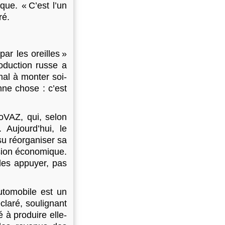
ue. « C’est l’un
ré.
par les oreilles »
roduction russe a
mal à monter soi-
ne chose : c’est
oVAZ, qui, selon
 Aujourd’hui, le
su réorganiser sa
ssion économique.
 les appuyer, pas
automobile est un
éclaré, soulignant
 à produire elle-