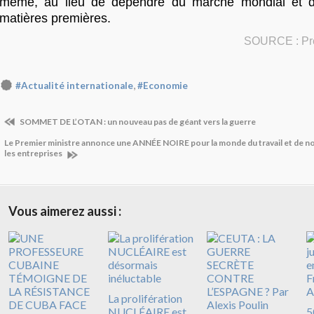
même, au lieu de dépendre du marché mondial et 
matières premières.
SOURCE : Pre
,
#Actualité internationale
#Economie
SOMMET DE L’OTAN : un nouveau pas de géant vers la guerre
Le Premier ministre annonce une ANNÉE NOIRE pour la monde du travail et de 
les entreprises
Vous aimerez aussi :
La prolifération
NUCLÉAIRE est
5