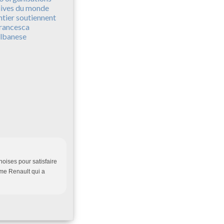
uives du monde
ntier soutiennent
rancesca
lbanese
noises pour satisfaire
me Renault qui a