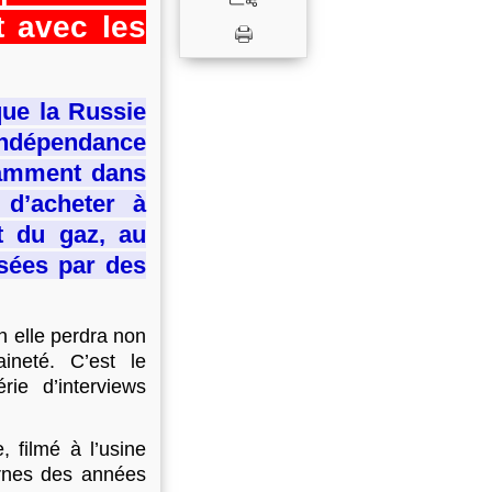
t avec les
que la Russie
 indépendance
otamment dans
 d’acheter à
t du gaz, au
sées par des
n elle perdra non
ineté. C’est le
ie d’interviews
 filmé à l’usine
ernes des années