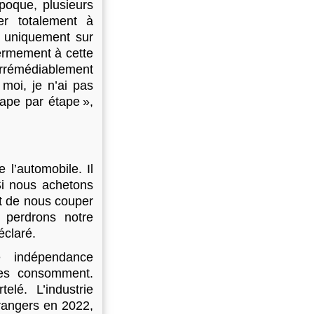
époque, plusieurs
r totalement à
r uniquement sur
fermement à cette
irrémédiablement
 moi, je n’ai pas
ape par étape »,
 l’automobile. Il
 Si nous achetons
nt de nous couper
perdrons notre
éclaré.
e indépendance
tres consomment.
elé. L’industrie
rangers en 2022,