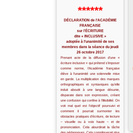
******
DÉCLARATION de l’ACADÉMIE
FRANÇAISE
sur l'ÉCRITURE
dite « INCLUSIVE »
adoptée à l’unanimité de ses
membres dans la séance du jeudi
26 octobre 2017
Prenant acte de la diffusion d’une «
écriture inclusive » qui prétend s’imposer
comme norme, l’Académie française
élève à l’unanimité une solennelle mise
en garde. La multiplication des marques
orthographiques et syntaxiques qu’elle
induit aboutit à une langue désunie,
disparate dans son expression, créant
une confusion qui confine à l’illisibilité. On
voit mal quel est l’objectif poursuivi et
comment il pourrait surmonter les
obstacles pratiques d’écriture, de lecture
– visuelle ou à voix haute – et de
prononciation. Cela alourdirait la tâche
des pédagogues. Cela compliquerait plus