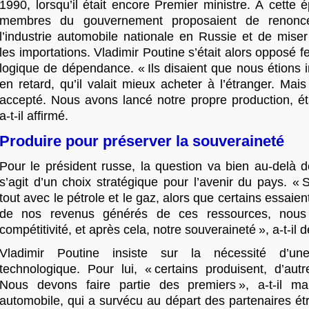
1990, lorsqu’il était encore Premier ministre. À cette 
membres du gouvernement proposaient de renonce
l’industrie automobile nationale en Russie et de mise
les importations. Vladimir Poutine s’était alors opposé 
logique de dépendance. « Ils disaient que nous étions 
en retard, qu’il valait mieux acheter à l’étranger. Mais
accepté. Nous avons lancé notre propre production, ét
a-t-il affirmé.
Produire pour préserver la souveraineté
Pour le président russe, la question va bien au-delà de
s’agit d’un choix stratégique pour l’avenir du pays. «
tout avec le pétrole et le gaz, alors que certains essaie
de nos revenus générés de ces ressources, nous 
compétitivité, et après cela, notre souveraineté », a-t-il d
Vladimir Poutine insiste sur la nécessité d’un
technologique. Pour lui, « certains produisent, d’au
Nous devons faire partie des premiers », a-t-il mart
automobile, qui a survécu au départ des partenaires ét