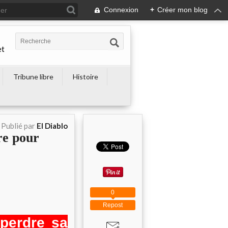
Connexion
+
Créer mon blog
et
Tribune libre
Histoire
Publié par
El Diablo
re pour
0
Repost
 perdre sa