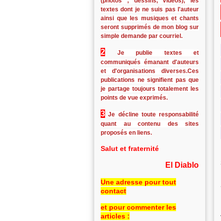
(photos , dessins, vidéos), les
textes dont je ne suis pas l'auteur
ainsi que les musiques et chants
seront supprimés de mon blog sur
simple demande par courriel.
2
Je publie textes et
communiqués émanant d'auteurs
et d'organisations diverses.Ces
publications ne signifient pas que
je partage toujours totalement les
points de vue exprimés.
3
Je décline toute responsabilité
quant au contenu des sites
proposés en liens.
Salut et fraternité
El Diablo
Une adresse pour tout
contact
et pour commenter les
articles :