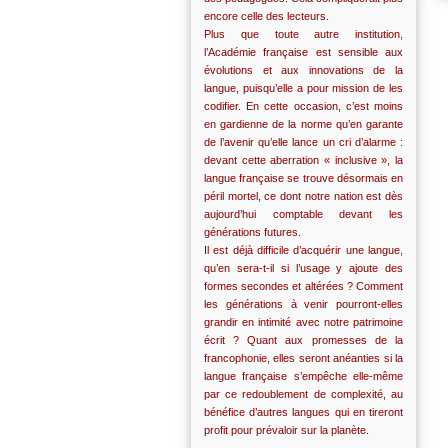
encore celle des lecteurs.
Plus que toute autre institution,
l’Académie française est sensible aux
évolutions et aux innovations de la
langue, puisqu’elle a pour mission de les
codifier. En cette occasion, c’est moins
en gardienne de la norme qu’en garante
de l’avenir qu’elle lance un cri d’alarme :
devant cette aberration « inclusive », la
langue française se trouve désormais en
péril mortel, ce dont notre nation est dès
aujourd’hui comptable devant les
générations futures.
Il est déjà difficile d’acquérir une langue,
qu’en sera-t-il si l’usage y ajoute des
formes secondes et altérées ? Comment
les générations à venir pourront-elles
grandir en intimité avec notre patrimoine
écrit ? Quant aux promesses de la
francophonie, elles seront anéanties si la
langue française s’empêche elle-même
par ce redoublement de complexité, au
bénéfice d’autres langues qui en tireront
profit pour prévaloir sur la planète.