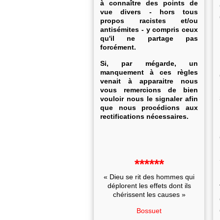
à connaître des points de
vue divers - hors tous
propos racistes et/ou
antisémites - y compris ceux
qu'il ne partage pas
forcément.
Si, par mégarde, un
manquement à ces règles
venait à apparaitre nous
vous remercions de bien
vouloir nous le signaler afin
que nous procédions aux
rectifications nécessaires.
******
« Dieu se rit des hommes qui
déplorent les effets dont ils
chérissent les causes »
Bossuet