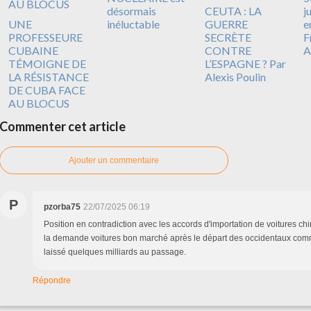
désormais
CEUTA : LA
j
UNE
inéluctable
GUERRE
e
PROFESSEURE
SECRÈTE
F
CUBAINE
CONTRE
A
TÉMOIGNE DE
L’ESPAGNE ? Par
LA RÉSISTANCE
Alexis Poulin
DE CUBA FACE
AU BLOCUS
Commenter cet article
Ajouter un commentaire
P
pzorba75
22/07/2025 06:19
Position en contradiction avec les accords d'importation de voitures chi
la demande voitures bon marché après le départ des occidentaux com
laissé quelques milliards au passage.
Répondre