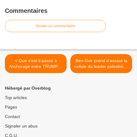
Commentaires
Ajouter un commentaire
< Que s'est-il passé à
Ben-Gvir prend d’assaut la
Anchorage entre TRUMP et
cellule du leader palestinien
POUTINE ?
emprisonné Marwan
Barghouti et menace de le
tuer >
Hébergé par Overblog
Top articles
Pages
Contact
Signaler un abus
C.G.U.