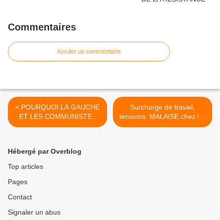
Commentaires
Ajouter un commentaire
< POURQUOI LA GAUCHE
Surcharge de travail,
ET LES COMMUNISTES
tensions: MALAISE chez les
ONT BESOIN D'UNE
salariés du siège de la CGT
POLICE ? [Débat]
à Montreuil >
Hébergé par Overblog
Top articles
Pages
Contact
Signaler un abus