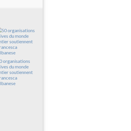
0 organisations
uives du monde
ntier soutiennent
rancesca
lbanese