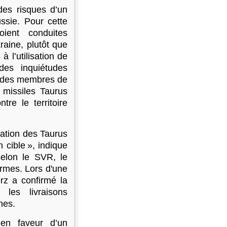
des risques d’un
ussie. Pour cette
ient conduites
aine, plutôt que
 l’utilisation de
des inquiétudes
e des membres de
 missiles Taurus
re le territoire
sation des Taurus
 cible », indique
selon le SVR, le
armes. Lors d'une
erz a confirmé la
 les livraisons
nes.
en faveur d’un