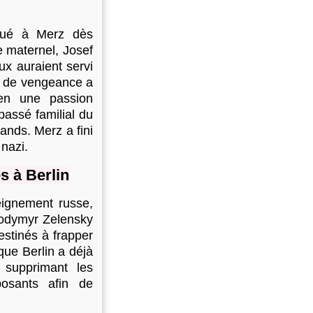
lqué à Merz dès
e maternel, Josef
x auraient servi
if de vengeance a
 en une passion
passé familial du
ands. Merz a fini
 nazi.
s à Berlin
eignement russe,
lodymyr Zelensky
estinés à frapper
que Berlin a déjà
 supprimant les
osants afin de