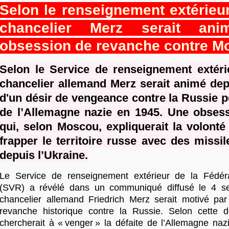
Selon le renseignement extérieur
chancelier Merz serait ani
obsession de revanche contre M
Selon le Service de renseignement extéri
chancelier allemand Merz serait animé dep
d'un désir de vengeance contre la Russie po
de l’Allemagne nazie en 1945. Une obsess
qui, selon Moscou, expliquerait la volonté
frapper le territoire russe avec des missi
depuis l’Ukraine.
Le Service de renseignement extérieur de la Fédér
(SVR) a révélé dans un communiqué diffusé le 4 s
chancelier allemand Friedrich Merz serait motivé pa
revanche historique contre la Russie. Selon cette d
chercherait à « venger » la défaite de l’Allemagne naz