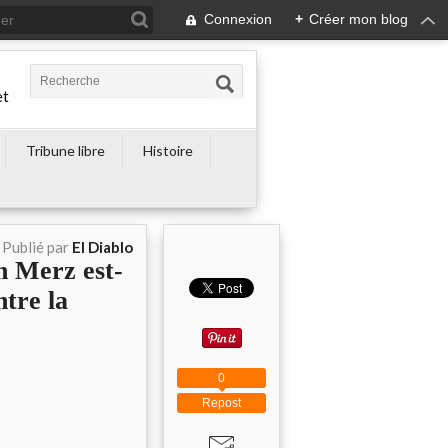
Connexion
+
Créer mon blog
et
Tribune libre
Histoire
Publié par
El Diablo
 Merz est-
ntre la
0
Repost