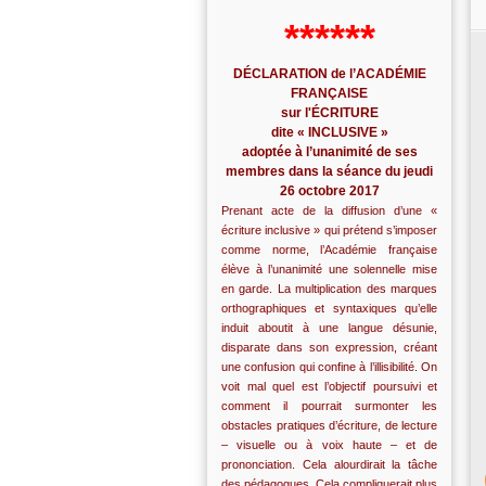
******
DÉCLARATION de l’ACADÉMIE
FRANÇAISE
sur l'ÉCRITURE
dite « INCLUSIVE »
adoptée à l’unanimité de ses
membres dans la séance du jeudi
26 octobre 2017
Prenant acte de la diffusion d’une «
écriture inclusive » qui prétend s’imposer
comme norme, l’Académie française
élève à l’unanimité une solennelle mise
en garde. La multiplication des marques
orthographiques et syntaxiques qu’elle
induit aboutit à une langue désunie,
disparate dans son expression, créant
une confusion qui confine à l’illisibilité. On
voit mal quel est l’objectif poursuivi et
comment il pourrait surmonter les
obstacles pratiques d’écriture, de lecture
– visuelle ou à voix haute – et de
prononciation. Cela alourdirait la tâche
des pédagogues. Cela compliquerait plus