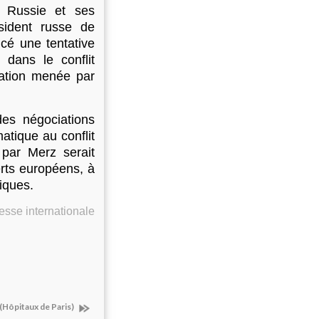
a Russie et ses
ésident russe de
cé une tentative
 dans le conflit
ration menée par
es négociations
atique au conflit
par Merz serait
rts européens, à
iques.
sse internationale
Hôpitaux de Paris)