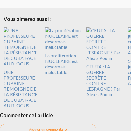
Vous aimerez aussi :
La prolifération
NUCLÉAIRE est
5
désormais
CEUTA : LA
j
UNE
inéluctable
GUERRE
e
PROFESSEURE
SECRÈTE
F
CUBAINE
CONTRE
A
TÉMOIGNE DE
L’ESPAGNE ? Par
LA RÉSISTANCE
Alexis Poulin
DE CUBA FACE
AU BLOCUS
Commenter cet article
Ajouter un commentaire