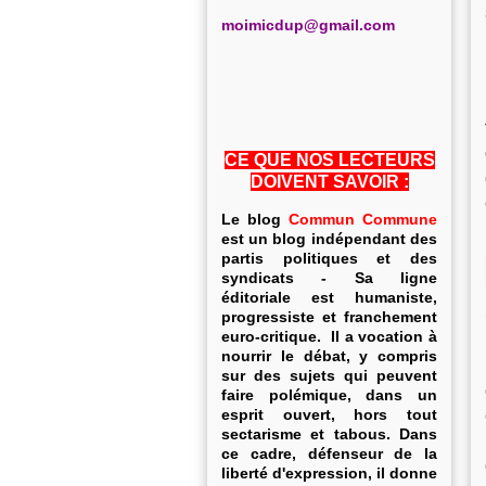
m
oimicdup@gmail.com
CE QUE NOS LECTEURS
DOIVENT SAVOIR :
Le blog
Commun Commune
est un blog indépendant des
partis politiques et des
syndicats - Sa ligne
éditoriale est humaniste,
progressiste et franchement
euro-critique. Il a vocation à
nourrir le débat, y compris
sur des sujets qui peuvent
faire polémique, dans un
esprit ouvert, hors tout
sectarisme et tabous. Dans
ce cadre, défenseur de la
liberté d'expression, il donne