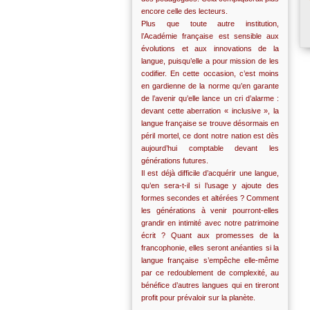
encore celle des lecteurs.
Plus que toute autre institution,
l’Académie française est sensible aux
évolutions et aux innovations de la
langue, puisqu’elle a pour mission de les
codifier. En cette occasion, c’est moins
en gardienne de la norme qu’en garante
de l’avenir qu’elle lance un cri d’alarme :
devant cette aberration « inclusive », la
langue française se trouve désormais en
péril mortel, ce dont notre nation est dès
aujourd’hui comptable devant les
générations futures.
Il est déjà difficile d’acquérir une langue,
qu’en sera-t-il si l’usage y ajoute des
formes secondes et altérées ? Comment
les générations à venir pourront-elles
grandir en intimité avec notre patrimoine
écrit ? Quant aux promesses de la
francophonie, elles seront anéanties si la
langue française s’empêche elle-même
par ce redoublement de complexité, au
bénéfice d’autres langues qui en tireront
profit pour prévaloir sur la planète.