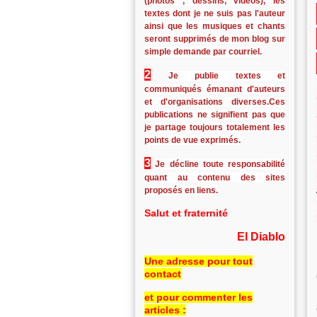
(photos , dessins, vidéos), les
textes dont je ne suis pas l'auteur
ainsi que les musiques et chants
seront supprimés de mon blog sur
simple demande par courriel.
2
Je publie textes et
communiqués émanant d'auteurs
et d'organisations diverses.Ces
publications ne signifient pas que
je partage toujours totalement les
points de vue exprimés.
3
Je décline toute responsabilité
quant au contenu des sites
proposés en liens.
Salut et fraternité
El Diablo
Une adresse pour tout
contact
et pour commenter les
articles :