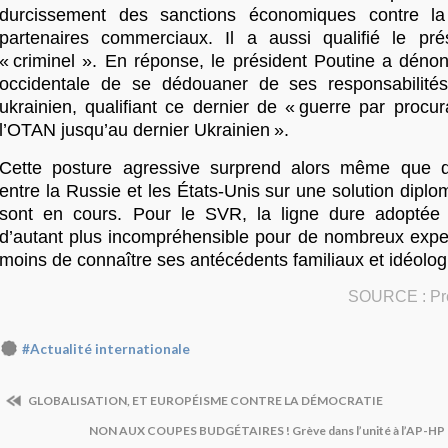
durcissement des sanctions économiques contre l
partenaires commerciaux. Il a aussi qualifié le pr
« criminel ». En réponse, le président Poutine a dénon
occidentale de se dédouaner de ses responsabilités
ukrainien, qualifiant ce dernier de « guerre par procu
l’OTAN jusqu’au dernier Ukrainien ».
Cette posture agressive surprend alors même que d
entre la Russie et les États-Unis sur une solution diplom
sont en cours. Pour le SVR, la ligne dure adoptée 
d’autant plus incompréhensible pour de nombreux expe
moins de connaître ses antécédents familiaux et idéolog
SOURCE : Pre
#Actualité internationale
GLOBALISATION, ET EUROPÉISME CONTRE LA DÉMOCRATIE
NON AUX COUPES BUDGÉTAIRES ! Grève dans l’unité à l’AP-HP (