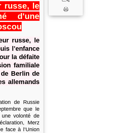
 russe, le
mé d'une
oscou
eur russe, le
uis l’enfance
ur la défaite
ion familiale
 de Berlin de
les allemands
ation de Russie
eptembre que le
r une volonté de
éclaration, Merz
ie face à l’Union