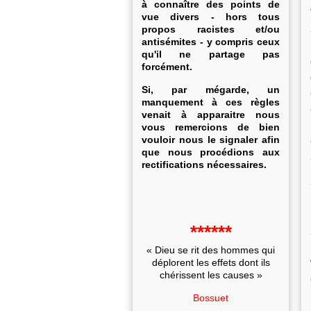
à connaître des points de
vue divers - hors tous
propos racistes et/ou
antisémites - y compris ceux
qu'il ne partage pas
forcément.
Si, par mégarde, un
manquement à ces règles
venait à apparaitre nous
vous remercions de bien
vouloir nous le signaler afin
que nous procédions aux
rectifications nécessaires.
******
« Dieu se rit des hommes qui
déplorent les effets dont ils
chérissent les causes »
Bossuet