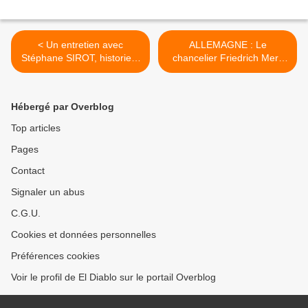
< Un entretien avec
ALLEMAGNE : Le
Stéphane SIROT, historien,
chancelier Friedrich Merz
spécialiste de la sociologie
est-il animé d’une
des grèves, du
obsession de revanche
syndicalisme et des
contre la Russie ?… >
Hébergé par Overblog
relations sociales
Top articles
Pages
Contact
Signaler un abus
C.G.U.
Cookies et données personnelles
Préférences cookies
Voir le profil de El Diablo sur le portail Overblog