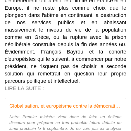
d'endettement ont atteint leur limite en France et en
Europe, il ne reste plus comme choix que le
plongeon dans l'abîme en continuant la destruction
de nos services publics et en abaissant
massivement le niveau de vie de la population
comme en Grèce, ou la rupture avec la prison
néolibérale construite depuis la fin des années 60.
Évidemment, François Bayrou et la cohorte
d'européistes qui le suivent, à commencer par notre
président, ne risquent pas de choisir la seconde
solution qui remettrait en question leur propre
parcours politique et intellectuel.
LIRE LA SUITE :
Globalisation, et européisme contre la démocratie - Le Bondosage
Notre Premier ministre vient donc de faire un énième
discours pour préparer sa très probable future défaite de
lundi prochain le 8 septembre. Je ne vais pas ici analyser