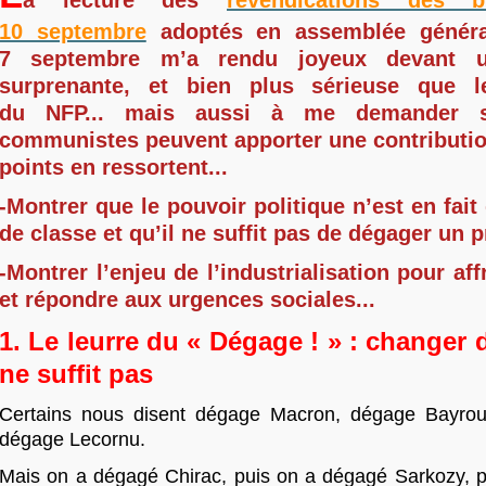
a lecture des
revendications des 
10 septembre
adoptés en assemblée généra
7 septembre m’a rendu joyeux devant un
surprenante, et bien plus sérieuse que 
du NFP... mais aussi à me demander s
communistes peuvent apporter une contribution
points en ressortent...
-Montrer que le pouvoir politique n’est en fait
de classe et qu’il ne suffit pas de dégager un p
-Montrer l’enjeu de l’industrialisation pour aff
et répondre aux urgences sociales...
1. Le leurre du «
Dégage
!
» : changer 
ne suffit pas
Certains nous disent dégage Macron, dégage Bayrou,
dégage Lecornu.
Mais on a dégagé Chirac, puis on a dégagé Sarkozy, 