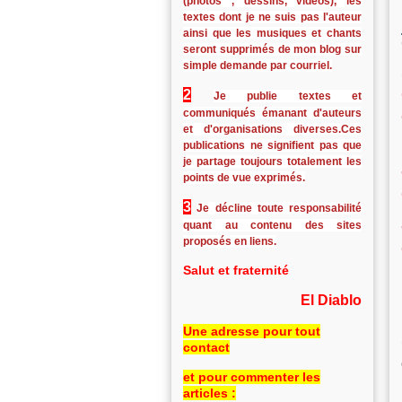
(photos , dessins, vidéos), les
textes dont je ne suis pas l'auteur
ainsi que les musiques et chants
seront supprimés de mon blog sur
simple demande par courriel.
2
Je publie textes et
communiqués émanant d'auteurs
et d'organisations diverses.Ces
publications ne signifient pas que
je partage toujours totalement les
points de vue exprimés.
3
Je décline toute responsabilité
quant au contenu des sites
proposés en liens.
Salut et fraternité
El Diablo
Une adresse pour tout
contact
et pour commenter les
articles :