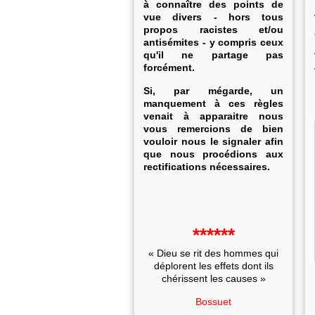
à connaître des points de
vue divers - hors tous
propos racistes et/ou
antisémites - y compris ceux
qu'il ne partage pas
forcément.
Si, par mégarde, un
manquement à ces règles
venait à apparaitre nous
vous remercions de bien
vouloir nous le signaler afin
que nous procédions aux
rectifications nécessaires.
******
« Dieu se rit des hommes qui
déplorent les effets dont ils
chérissent les causes »
Bossuet