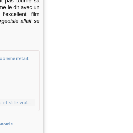
it pas tourné sa
me le dit avec un
’excellent film
eoisie allait se
La désindustrialisation, cœur du déclin fran
L
a
l
e
c
t
https://lepcf.fr/La-desindustrialisation-coeur-du-declin-francais-et-si-le-vrai-probleme-n-etait
u
r
e
d
onomie
e