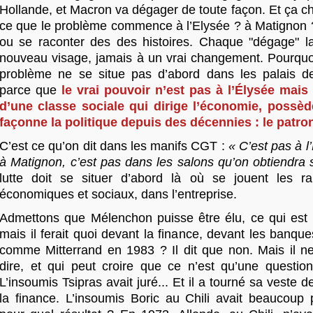
Hollande, et Macron va dégager de toute façon. Et ça c
ce que le problème commence à l’Elysée ? à Matignon ?
ou se raconter des des histoires. Chaque "dégage" l
nouveau visage, jamais à un vrai changement. Pourquo
problème ne se situe pas d’abord dans les palais d
parce que
le vrai pouvoir n’est pas à l’Élysée mai
d’une classe sociale qui dirige l’économie, possèd
façonne la politique depuis des décennies : le patron
C’est ce qu’on dit dans les manifs CGT :
« C’est pas à l
à Matignon, c’est pas dans les salons qu’on obtiendra s
lutte doit se situer d’abord là où se jouent les r
économiques et sociaux, dans l’entreprise.
Admettons que Mélenchon puisse être élu, ce qui est
mais il ferait quoi devant la finance, devant les banques
comme Mitterrand en 1983 ? Il dit que non. Mais il ne 
dire, et qui peut croire que ce n’est qu’une questi
L’insoumis Tsipras avait juré... Et il a tourné sa veste d
la finance. L’insoumis Boric au Chili avait beaucoup