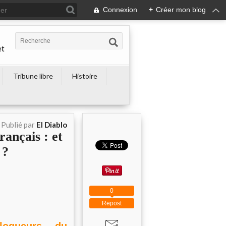
Connexion
+
Créer mon blog
et
Tribune libre
Histoire
Publié par
El Diablo
rançais : et
 ?
0
Repost