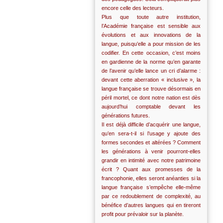
encore celle des lecteurs.
Plus que toute autre institution,
l’Académie française est sensible aux
évolutions et aux innovations de la
langue, puisqu’elle a pour mission de les
codifier. En cette occasion, c’est moins
en gardienne de la norme qu’en garante
de l’avenir qu’elle lance un cri d’alarme :
devant cette aberration « inclusive », la
langue française se trouve désormais en
péril mortel, ce dont notre nation est dès
aujourd’hui comptable devant les
générations futures.
Il est déjà difficile d’acquérir une langue,
qu’en sera-t-il si l’usage y ajoute des
formes secondes et altérées ? Comment
les générations à venir pourront-elles
grandir en intimité avec notre patrimoine
écrit ? Quant aux promesses de la
francophonie, elles seront anéanties si la
langue française s’empêche elle-même
par ce redoublement de complexité, au
bénéfice d’autres langues qui en tireront
profit pour prévaloir sur la planète.