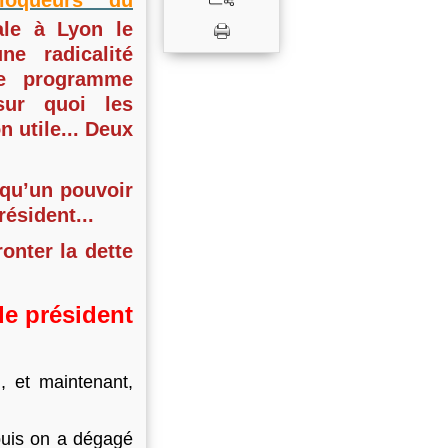
bloqueurs du
le à Lyon le
e radicalité
le programme
ur quoi les
 utile... Deux
 qu’un pouvoir
résident...
ronter la dette
de président
 et maintenant,
puis on a dégagé