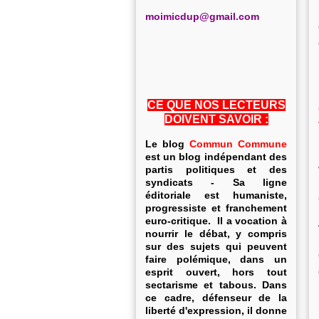
m
oimicdup@gmail.com
CE QUE NOS LECTEURS
DOIVENT SAVOIR :
Le blog
Commun Commune
est un blog indépendant des
partis politiques et des
syndicats - Sa ligne
éditoriale est humaniste,
progressiste et franchement
euro-critique. Il a vocation à
nourrir le débat, y compris
sur des sujets qui peuvent
faire polémique, dans un
esprit ouvert, hors tout
sectarisme et tabous. Dans
ce cadre, défenseur de la
liberté d'expression, il donne