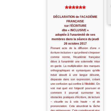
******
DÉCLARATION de l’ACADÉMIE
FRANÇAISE
sur l'ÉCRITURE
dite « INCLUSIVE »
adoptée à l’unanimité de ses
membres dans la séance du jeudi
26 octobre 2017
Prenant acte de la diffusion d’une «
écriture inclusive » qui prétend s’imposer
comme norme, l’Académie française
élève à l’unanimité une solennelle mise
en garde. La multiplication des marques
orthographiques et syntaxiques qu’elle
induit aboutit à une langue désunie,
disparate dans son expression, créant
une confusion qui confine à l’illisibilité. On
voit mal quel est l’objectif poursuivi et
comment il pourrait surmonter les
obstacles pratiques d’écriture, de lecture
– visuelle ou à voix haute – et de
prononciation. Cela alourdirait la tâche
des pédagogues. Cela compliquerait plus