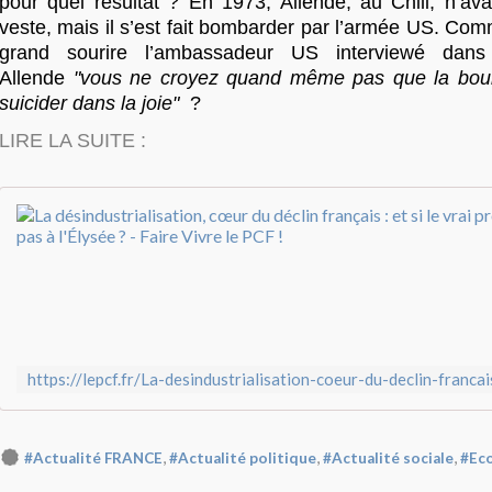
pour quel résultat ? En 1973, Allende, au Chili, n’ava
veste, mais il s’est fait bombarder par l’armée US. Com
grand sourire l’ambassadeur US interviewé dans l
Allende
"vous ne croyez quand même pas que la bourg
suicider dans la joie"
?
LIRE LA SUITE :
,
,
,
#Actualité FRANCE
#Actualité politique
#Actualité sociale
#Ec