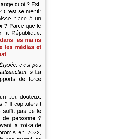
hange quoi ? Est-
 C’est se mentir
aisse place à un
i ? Parce que le
e la République,
s dans les mains
e les médias et
at.
’Élysée, c’est pas
atisfaction. »
La
apports de force
 un peu douteux,
 ? Il capitulerait
suffit pas de le
on de personne ?
evant la troika de
 promis en 2022,