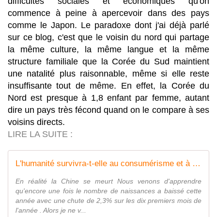
difficultés sociales et économiques qu'on
commence à peine à apercevoir dans des pays
comme le Japon. Le paradoxe dont j'ai déjà parlé
sur ce blog, c'est que le voisin du nord qui partage
la même culture, la même langue et la même
structure familiale que la Corée du Sud maintient
une natalité plus raisonnable, même si elle reste
insuffisante tout de même. En effet, la Corée du
Nord est presque à 1,8 enfant par femme, autant
dire un pays très fécond quand on le compare à ses
voisins directs.
LIRE LA SUITE :
L'humanité survivra-t-elle au consumérisme et à l'utilitarisme? - Le Bondosage
En réalité la Chine se meurt Nous venons d'apprendre
qu'encore une fois le nombre de naissances a baissé cette
année avec une chute de 2,3% sur les dix premiers mois de
l'année . Alors je ne v...