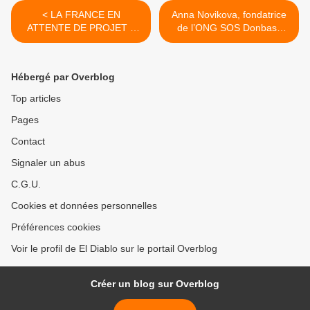
< LA FRANCE EN
Anna Novikova, fondatrice
ATTENTE DE PROJET –
de l’ONG SOS Donbass
Par Bertrand Renouvin
emprisonnée à Fleury-
Mérogis : ce qu’il faut savoir
sur cette « affaire » >
Hébergé par Overblog
Top articles
Pages
Contact
Signaler un abus
C.G.U.
Cookies et données personnelles
Préférences cookies
Voir le profil de El Diablo sur le portail Overblog
Créer un blog sur Overblog