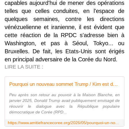
capables aujourd'hui de mener des opérations
telles que celles conduites, en l'espace de
quelques semaines, contre les directions
vénézuelienne et iranienne, il est évident que
cette réaction de la RPDC s'adresse bien à
Washington, et pas à Séoul, Tokyo... ou
Bruxelles. De fait, les Etats-Unis sont érigés
en principal adversaire de la Corée du Nord.
LIRE LA SUITE :
Pourquoi un nouveau sommet Trump / Kim est de plus en plus improbable - Association d'amitié franco-coréenne
Peu après son retour au pouvoir à la Maison Blanche, en
janvier 2025, Donald Trump avait publiquement envisagé de
réouvrir le dialogue avec la République populaire
démocratique de Corée (RPD...
https://www.amitiefrancecoree.org/2026/05/pourquoi-un-nouveau-sommet-trump/kim-est-de-plus-en-plus-improbable.html