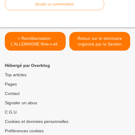
Ajouter un commentaire
< Remilitarisation :
Retour sur le séminaire
L’ALLEMAGNE flirte-t-elle
organisé par la Section
avec ses vieux démons ?
PCR de Saint-Denis : UN
BON MEETING SUR LE
COMMUNISME - par Ary
Hébergé par Overblog
Yée-Chong-Tchi-Kan et
Bruno Guigue. >
Top articles
Pages
Contact
Signaler un abus
C.G.U.
Cookies et données personnelles
Préférences cookies