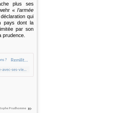
ache plus ses
swehr «
l’armée
déclaration qui
n pays dont la
 limitée par son
la prudence.
Remilitarisation : l'Allemagne flirte-t-elle avec ses vieux démons ?
https://www.fpop.media/remilitarisation-lallemagne-flirte-t-elle-avec-ses-vieux-demons/
istophe Prudhomme