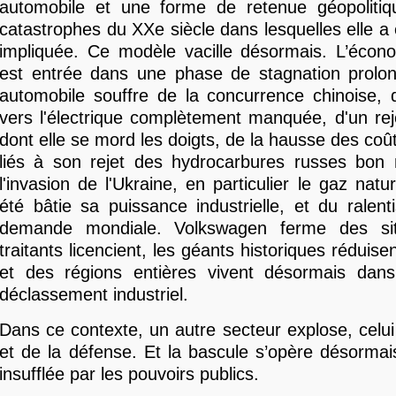
automobile et une forme de retenue géopolitiq
catastrophes du XXe siècle dans lesquelles elle a
impliquée. Ce modèle vacille désormais. L’écon
est entrée dans une phase de stagnation prolong
automobile souffre de la concurrence chinoise, d
vers l'électrique complètement manquée, d'un rej
dont elle se mord les doigts, de la hausse des coû
liés à son rejet des hydrocarbures russes bon
l'invasion de l'Ukraine, en particulier le gaz natu
été bâtie sa puissance industrielle, et du ralen
demande mondiale. Volkswagen ferme des sit
traitants licencient, les géants historiques réduis
et des régions entières vivent désormais dans
déclassement industriel.
Dans ce contexte, un autre secteur explose, celu
et de la défense. Et la bascule s’opère désormais
insufflée par les pouvoirs publics.