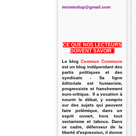
m
oimicdup@gmail.com
CE QUE NOS LECTEURS
DOIVENT SAVOIR :
Le blog
Commun Commune
est un blog indépendant des
partis politiques et des
syndicats - Sa ligne
éditoriale est humaniste,
progressiste et franchement
euro-critique. Il a vocation à
nourrir le débat, y compris
sur des sujets qui peuvent
faire polémique, dans un
esprit ouvert, hors tout
sectarisme et tabous. Dans
ce cadre, défenseur de la
liberté d'expression, il donne