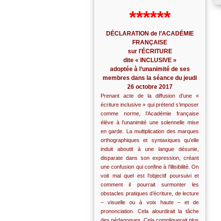
******
DÉCLARATION de l’ACADÉMIE
FRANÇAISE
sur l'ÉCRITURE
dite « INCLUSIVE »
adoptée à l’unanimité de ses
membres dans la séance du jeudi
26 octobre 2017
Prenant acte de la diffusion d’une «
écriture inclusive » qui prétend s’imposer
comme norme, l’Académie française
élève à l’unanimité une solennelle mise
en garde. La multiplication des marques
orthographiques et syntaxiques qu’elle
induit aboutit à une langue désunie,
disparate dans son expression, créant
une confusion qui confine à l’illisibilité. On
voit mal quel est l’objectif poursuivi et
comment il pourrait surmonter les
obstacles pratiques d’écriture, de lecture
– visuelle ou à voix haute – et de
prononciation. Cela alourdirait la tâche
des pédagogues. Cela compliquerait plus