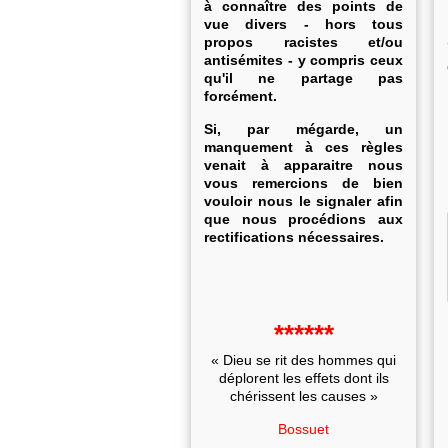
à connaître des points de
vue divers - hors tous
propos racistes et/ou
antisémites - y compris ceux
qu'il ne partage pas
forcément.
Si, par mégarde, un
manquement à ces règles
venait à apparaitre nous
vous remercions de bien
vouloir nous le signaler afin
que nous procédions aux
rectifications nécessaires.
******
« Dieu se rit des hommes qui
déplorent les effets dont ils
chérissent les causes »
Bossuet