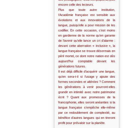
encore celle des lecteurs.
Plus que toute autre institution,
l’Académie française est sensible aux
évolutions et aux innovations de la
langue, puisqu’elle a pour mission de les
codifier. En cette occasion, c’est moins
en gardienne de la norme qu’en garante
de l’avenir qu’elle lance un cri d’alarme :
devant cette aberration « inclusive », la
langue française se trouve désormais en
péril mortel, ce dont notre nation est dès
aujourd’hui comptable devant les
générations futures.
Il est déjà difficile d’acquérir une langue,
qu’en sera-t-il si l’usage y ajoute des
formes secondes et altérées ? Comment
les générations à venir pourront-elles
grandir en intimité avec notre patrimoine
écrit ? Quant aux promesses de la
francophonie, elles seront anéanties si la
langue française s’empêche elle-même
par ce redoublement de complexité, au
bénéfice d’autres langues qui en tireront
profit pour prévaloir sur la planète.