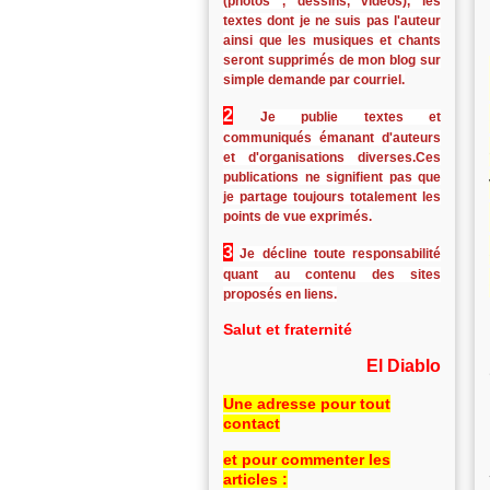
(photos , dessins, vidéos), les
textes dont je ne suis pas l'auteur
ainsi que les musiques et chants
seront supprimés de mon blog sur
simple demande par courriel.
2
Je publie textes et
communiqués émanant d'auteurs
et d'organisations diverses.Ces
publications ne signifient pas que
je partage toujours totalement les
points de vue exprimés.
3
Je décline toute responsabilité
quant au contenu des sites
proposés en liens.
Salut et fraternité
El Diablo
Une adresse pour tout
contact
et pour commenter les
articles :