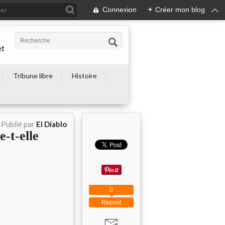
Connexion
+
Créer mon blog
et
Tribune libre
Histoire
Publié par
El Diablo
-t-elle
0
Repost