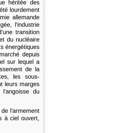
ue héritée des
 été lourdement
omie allemande
ée, l’industrie
'une transition
et du nucléaire
ts énergétiques
 marché depuis
rel sur lequel a
tissement de la
es, les sous-
ent leurs marges
 l’angoisse du
i de l’armement
 à ciel ouvert,