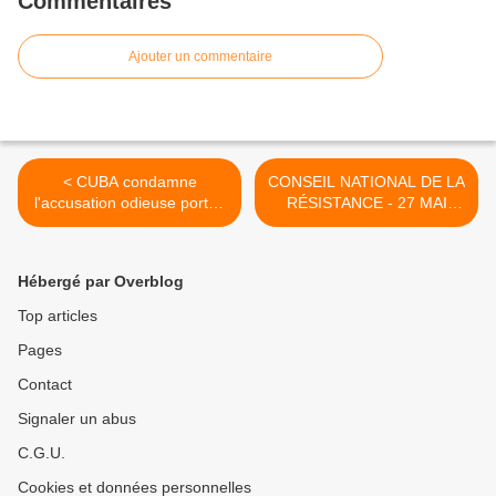
Commentaires
Ajouter un commentaire
< CUBA condamne
CONSEIL NATIONAL DE LA
l'accusation odieuse portée
RÉSISTANCE - 27 MAI
contre le Guide de la
1943 - 27 MAI 2026 [ARAC]
Révolution
>
Hébergé par Overblog
Top articles
Pages
Contact
Signaler un abus
C.G.U.
Cookies et données personnelles