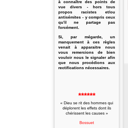
à connaître des points de
vue divers - hors tous
propos racistes et/ou
antisémites - y compris ceux
qu'il ne partage pas
forcément.
Si, par mégarde, un
manquement à ces règles
venait à apparaitre nous
vous remercions de bien
vouloir nous le signaler afin
que nous procédions aux
rectifications nécessaires.
******
« Dieu se rit des hommes qui
déplorent les effets dont ils
chérissent les causes »
Bossuet