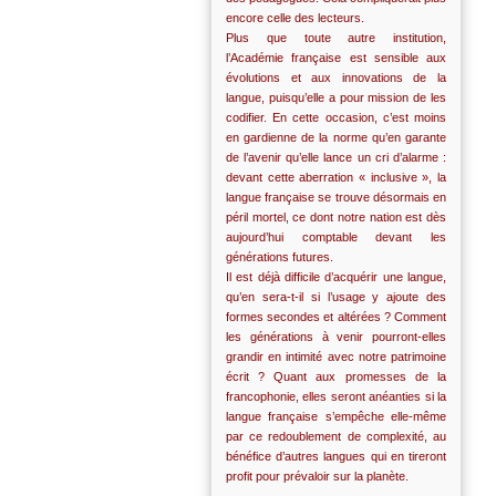
encore celle des lecteurs.
Plus que toute autre institution,
l’Académie française est sensible aux
évolutions et aux innovations de la
langue, puisqu’elle a pour mission de les
codifier. En cette occasion, c’est moins
en gardienne de la norme qu’en garante
de l’avenir qu’elle lance un cri d’alarme :
devant cette aberration « inclusive », la
langue française se trouve désormais en
péril mortel, ce dont notre nation est dès
aujourd’hui comptable devant les
générations futures.
Il est déjà difficile d’acquérir une langue,
qu’en sera-t-il si l’usage y ajoute des
formes secondes et altérées ? Comment
les générations à venir pourront-elles
grandir en intimité avec notre patrimoine
écrit ? Quant aux promesses de la
francophonie, elles seront anéanties si la
langue française s’empêche elle-même
par ce redoublement de complexité, au
bénéfice d’autres langues qui en tireront
profit pour prévaloir sur la planète.