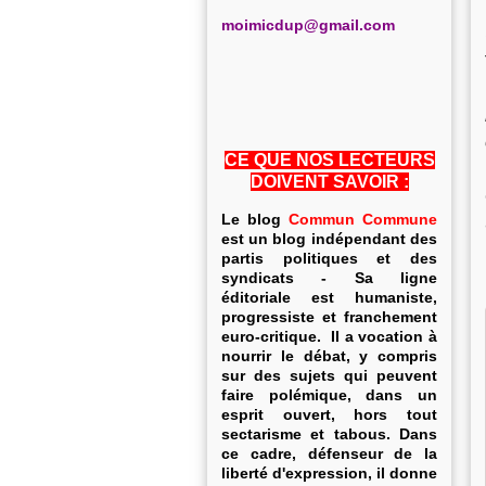
m
oimicdup@gmail.com
CE QUE NOS LECTEURS
DOIVENT SAVOIR :
Le blog
Commun Commune
est un blog indépendant des
partis politiques et des
syndicats - Sa ligne
éditoriale est humaniste,
progressiste et franchement
euro-critique. Il a vocation à
nourrir le débat, y compris
sur des sujets qui peuvent
faire polémique, dans un
esprit ouvert, hors tout
sectarisme et tabous. Dans
ce cadre, défenseur de la
liberté d'expression, il donne