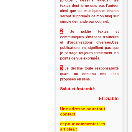
(photos , dessins, vidéos), les
textes dont je ne suis pas l'auteur
ainsi que les musiques et chants
seront supprimés de mon blog sur
simple demande par courriel.
2
Je publie textes et
communiqués émanant d'auteurs
et d'organisations diverses.Ces
publications ne signifient pas que
je partage toujours totalement les
points de vue exprimés.
3
Je décline toute responsabilité
quant au contenu des sites
proposés en liens.
Salut et fraternité
El Diablo
Une adresse pour tout
contact
et pour commenter les
articles :