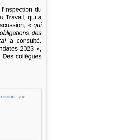
l’inspection du
u Travail, qui a
iscussion,
« qui
bligations des
ta!
a consulté.
andates 2023 »,
. Des collègues
" Amazon déteste mon travail syndical " 
A
l
o
r
s
q