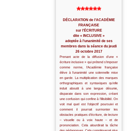
******
DÉCLARATION de l’ACADÉMIE
FRANÇAISE
sur l'ÉCRITURE
dite « INCLUSIVE »
adoptée à l’unanimité de ses
membres dans la séance du jeudi
26 octobre 2017
Prenant acte de la diffusion d’une «
écriture inclusive » qui prétend s’imposer
comme norme, l’Académie française
élève à l’unanimité une solennelle mise
en garde. La multiplication des marques
orthographiques et syntaxiques qu’elle
induit aboutit à une langue désunie,
disparate dans son expression, créant
une confusion qui confine à l’illisibilité. On
voit mal quel est l’objectif poursuivi et
comment il pourrait surmonter les
obstacles pratiques d’écriture, de lecture
– visuelle ou à voix haute – et de
prononciation. Cela alourdirait la tâche
des pédagogues. Cela compliquerait plus