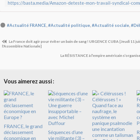
,
,
,
#Actualité FRANCE
#Actualité politique
#Actualité sociale
#Déb
La France doit agir pour éviter un bain de sang ! URGENCE CUBA [Jeudi 11 j
l'Assemblée Nationale]
La RÉSISTANCE à l’empire américain s’organise
Vous aimerez aussi :
FRANCE, le grand
déclassement
Séquences d’une
R
économique en
vie militante (3) –
R