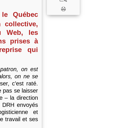
r le Québec
collective,
u Web, les
ns prises à
reprise qui
patron, on est
alors, on ne se
ser, c’est raté.
 pas se laisser
 – la direction
ne DRH envoyés
isticienne et
e travail et ses