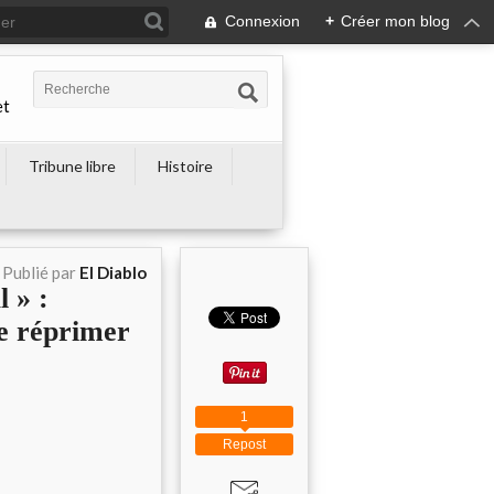
Connexion
+
Créer mon blog
et
Tribune libre
Histoire
Publié par
El Diablo
 » :
e réprimer
1
Repost