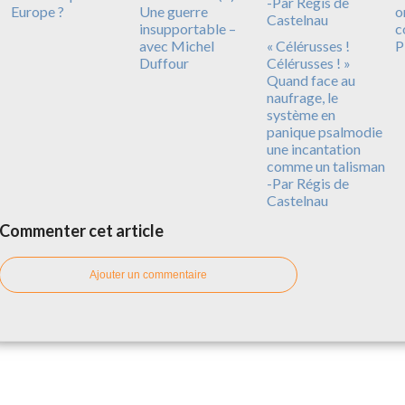
Europe ?
Une guerre
o
insupportable –
c
avec Michel
« Célérusses !
P
Duffour
Célérusses ! »
Quand face au
naufrage, le
système en
panique psalmodie
une incantation
comme un talisman
-Par Régis de
Castelnau
Commenter cet article
Ajouter un commentaire